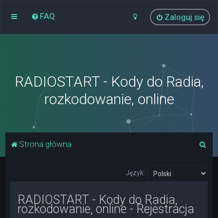
FAQ
Zaloguj się
RADIOSTART - Kody do Radia,
rozkodowanie, online
S
Strona główna
z
u
Język:
k
RADIOSTART - Kody do Radia,
a
rozkodowanie, online - Rejestracja
j