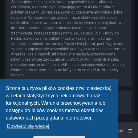
Akceptujesz zakaz publikowania wypowiedzi o charakterze
obraźliwym, oszczerczym, propagującym treści niezgodne z
polskim prawem lub naruszającym cudze prawa autorskie i dobra
osobiste. Naruszenie tego zakazu może skutkować dla ciebie
całkowitym zablokowaniem dostępu do tej witryny, a twój dostawca
internetu zostanie powiadomiony o twoim niewłaściwym
zachowaniu. Wyrażasz zgodę na to, że „RADIOSTART - Kody do
Radia, rozkodowanie, online” może w każdej chwili usunąć,
zmienić, przenieść lub zamknąć każdy twój temat, post. Wyrażasz
zgodę na zapisywanie wszystkich podanych przez ciebie informacji
w naszej bazie danych. Informacje te nie będą przekazywane
nikomu bez twojej zgody, ale ani „RADIOSTART - Kody do Radia,
rozkodowanie, online”, ani phpBB nie ponosi odpowiedzialności za
włamania do witryny, podczas których może dojść do kradzieży
danych.
Strona ta używa plików cookies (tzw. ciasteczka)
w celach statystycznych, reklamowych oraz
funkcjonalnych. Warunki przechowywania lub
dostępu do plików cookies można określić w
ustawieniach przeglądarki internetowej.
Dowiedz się więcej
Strona główna
Kontakt z nami