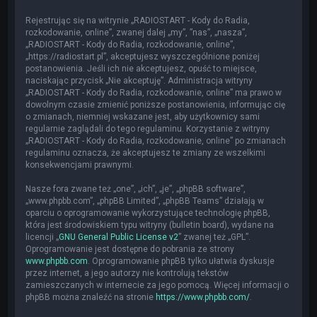
Rejestrując się na witrynie „RADIOSTART - Kody do Radia,
rozkodowanie, online”, zwanej dalej „my”, ”nas”, „nasza”,
„RADIOSTART - Kody do Radia, rozkodowanie, online”,
„https://radiostart.pl”, akceptujesz wyszczególnione poniżej
postanowienia. Jeśli ich nie akceptujesz, opuść to miejsce,
naciskając przycisk „Nie akceptuję”. Administracja witryny
„RADIOSTART - Kody do Radia, rozkodowanie, online” ma prawo w
dowolnym czasie zmienić poniższe postanowienia, informując cię
o zmianach, niemniej wskazane jest, aby użytkownicy sami
regularnie zaglądali do tego regulaminu. Korzystanie z witryny
„RADIOSTART - Kody do Radia, rozkodowanie, online” po zmianach
regulaminu oznacza, że akceptujesz te zmiany ze wszelkimi
konsekwencjami prawnymi.
Nasze fora zwane też „one”, „ich”, „je”, „phpBB software”,
„www.phpbb.com”, „phpBB Limited”, „phpBB Teams” działają w
oparciu o oprogramowanie wykorzystujące technologię phpBB,
która jest środowiskiem typu witryny (bulletin board), wydane na
licencji „
GNU General Public License v2
” zwanej też „GPL”.
Oprogramowanie jest dostępne do pobrania ze strony
www.phpbb.com
. Oprogramowanie phpBB tylko ułatwia dyskusje
przez internet, a jego autorzy nie kontrolują tekstów
zamieszczanych w internecie za jego pomocą. Więcej informacji o
phpBB można znaleźć na stronie
https://www.phpbb.com/
.