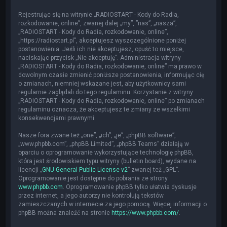
Rejestrując się na witrynie „RADIOSTART - Kody do Radia,
rozkodowanie, online”, zwanej dalej „my”, ”nas”, „nasza”,
„RADIOSTART - Kody do Radia, rozkodowanie, online”,
„https://radiostart.pl”, akceptujesz wyszczególnione poniżej
postanowienia. Jeśli ich nie akceptujesz, opuść to miejsce,
naciskając przycisk „Nie akceptuję”. Administracja witryny
„RADIOSTART - Kody do Radia, rozkodowanie, online” ma prawo w
dowolnym czasie zmienić poniższe postanowienia, informując cię
o zmianach, niemniej wskazane jest, aby użytkownicy sami
regularnie zaglądali do tego regulaminu. Korzystanie z witryny
„RADIOSTART - Kody do Radia, rozkodowanie, online” po zmianach
regulaminu oznacza, że akceptujesz te zmiany ze wszelkimi
konsekwencjami prawnymi.
Nasze fora zwane też „one”, „ich”, „je”, „phpBB software”,
„www.phpbb.com”, „phpBB Limited”, „phpBB Teams” działają w
oparciu o oprogramowanie wykorzystujące technologię phpBB,
która jest środowiskiem typu witryny (bulletin board), wydane na
licencji „
GNU General Public License v2
” zwanej też „GPL”.
Oprogramowanie jest dostępne do pobrania ze strony
www.phpbb.com
. Oprogramowanie phpBB tylko ułatwia dyskusje
przez internet, a jego autorzy nie kontrolują tekstów
zamieszczanych w internecie za jego pomocą. Więcej informacji o
phpBB można znaleźć na stronie
https://www.phpbb.com/
.