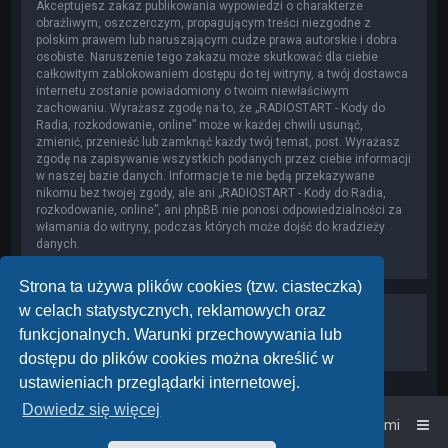
Akceptujesz zakaz publikowania wypowiedzi o charakterze
obraźliwym, oszczerczym, propagującym treści niezgodne z
polskim prawem lub naruszającym cudze prawa autorskie i dobra
osobiste. Naruszenie tego zakazu może skutkować dla ciebie
całkowitym zablokowaniem dostępu do tej witryny, a twój dostawca
internetu zostanie powiadomiony o twoim niewłaściwym
zachowaniu. Wyrażasz zgodę na to, że „RADIOSTART - Kody do
Radia, rozkodowanie, online” może w każdej chwili usunąć,
zmienić, przenieść lub zamknąć każdy twój temat, post. Wyrażasz
zgodę na zapisywanie wszystkich podanych przez ciebie informacji
w naszej bazie danych. Informacje te nie będą przekazywane
nikomu bez twojej zgody, ale ani „RADIOSTART - Kody do Radia,
rozkodowanie, online”, ani phpBB nie ponosi odpowiedzialności za
włamania do witryny, podczas których może dojść do kradzieży
danych.
Strona ta używa plików cookies (tzw. ciasteczka)
w celach statystycznych, reklamowych oraz
funkcjonalnych. Warunki przechowywania lub
dostępu do plików cookies można określić w
ustawieniach przeglądarki internetowej.
Dowiedz się więcej
Strona główna
Kontakt z nami