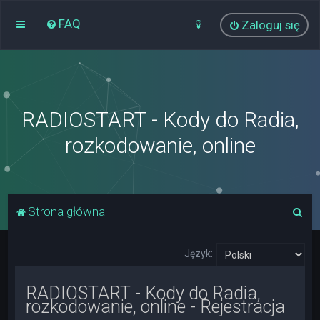
FAQ
Zaloguj się
RADIOSTART - Kody do Radia,
rozkodowanie, online
S
Strona główna
z
u
Język:
k
RADIOSTART - Kody do Radia,
a
rozkodowanie, online - Rejestracja
j