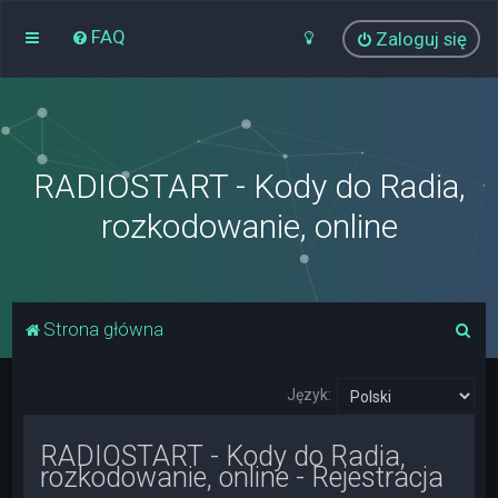
FAQ
Zaloguj się
RADIOSTART - Kody do Radia,
rozkodowanie, online
S
Strona główna
z
u
Język:
k
RADIOSTART - Kody do Radia,
a
rozkodowanie, online - Rejestracja
j