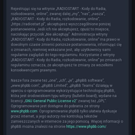
Rejestrując się na witrynie „RADIOSTART - Kody do Radia,
rozkodowanie, online”, zwanej dalej „my”, ”nas”, „nasza”,
„RADIOSTART - Kody do Radia, rozkodowanie, online”,
„https://radiostart.pl”, akceptujesz wyszczególnione poniżej
postanowienia. Jeśli ich nie akceptujesz, opuść to miejsce,
naciskając przycisk „Nie akceptuję”. Administracja witryny
„RADIOSTART - Kody do Radia, rozkodowanie, online” ma prawo w
dowolnym czasie zmienić poniższe postanowienia, informując cię
o zmianach, niemniej wskazane jest, aby użytkownicy sami
regularnie zaglądali do tego regulaminu. Korzystanie z witryny
„RADIOSTART - Kody do Radia, rozkodowanie, online” po zmianach
regulaminu oznacza, że akceptujesz te zmiany ze wszelkimi
konsekwencjami prawnymi.
Nasze fora zwane też „one”, „ich”, „je”, „phpBB software”,
„www.phpbb.com”, „phpBB Limited”, „phpBB Teams” działają w
oparciu o oprogramowanie wykorzystujące technologię phpBB,
która jest środowiskiem typu witryny (bulletin board), wydane na
licencji „
GNU General Public License v2
” zwanej też „GPL”.
Oprogramowanie jest dostępne do pobrania ze strony
www.phpbb.com
. Oprogramowanie phpBB tylko ułatwia dyskusje
przez internet, a jego autorzy nie kontrolują tekstów
zamieszczanych w internecie za jego pomocą. Więcej informacji o
phpBB można znaleźć na stronie
https://www.phpbb.com/
.