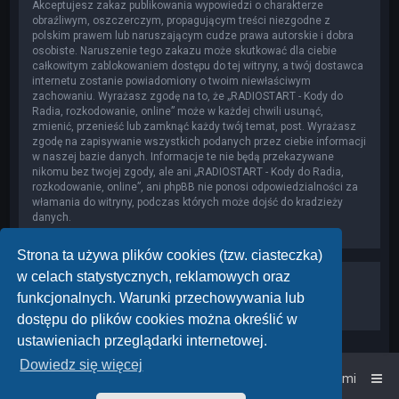
Akceptujesz zakaz publikowania wypowiedzi o charakterze
obraźliwym, oszczerczym, propagującym treści niezgodne z
polskim prawem lub naruszającym cudze prawa autorskie i dobra
osobiste. Naruszenie tego zakazu może skutkować dla ciebie
całkowitym zablokowaniem dostępu do tej witryny, a twój dostawca
internetu zostanie powiadomiony o twoim niewłaściwym
zachowaniu. Wyrażasz zgodę na to, że „RADIOSTART - Kody do
Radia, rozkodowanie, online” może w każdej chwili usunąć,
zmienić, przenieść lub zamknąć każdy twój temat, post. Wyrażasz
zgodę na zapisywanie wszystkich podanych przez ciebie informacji
w naszej bazie danych. Informacje te nie będą przekazywane
nikomu bez twojej zgody, ale ani „RADIOSTART - Kody do Radia,
rozkodowanie, online”, ani phpBB nie ponosi odpowiedzialności za
włamania do witryny, podczas których może dojść do kradzieży
danych.
Strona ta używa plików cookies (tzw. ciasteczka)
w celach statystycznych, reklamowych oraz
funkcjonalnych. Warunki przechowywania lub
dostępu do plików cookies można określić w
ustawieniach przeglądarki internetowej.
Dowiedz się więcej
Strona główna
Kontakt z nami