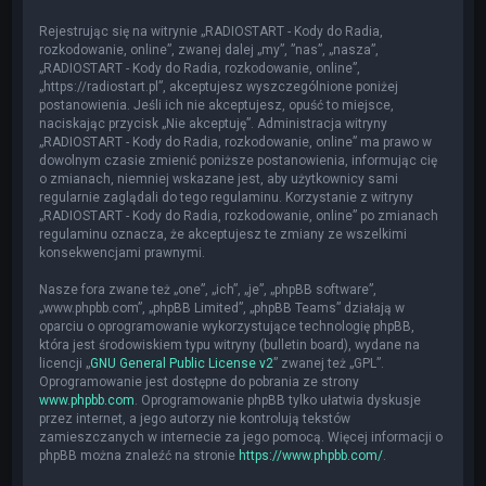
Rejestrując się na witrynie „RADIOSTART - Kody do Radia,
rozkodowanie, online”, zwanej dalej „my”, ”nas”, „nasza”,
„RADIOSTART - Kody do Radia, rozkodowanie, online”,
„https://radiostart.pl”, akceptujesz wyszczególnione poniżej
postanowienia. Jeśli ich nie akceptujesz, opuść to miejsce,
naciskając przycisk „Nie akceptuję”. Administracja witryny
„RADIOSTART - Kody do Radia, rozkodowanie, online” ma prawo w
dowolnym czasie zmienić poniższe postanowienia, informując cię
o zmianach, niemniej wskazane jest, aby użytkownicy sami
regularnie zaglądali do tego regulaminu. Korzystanie z witryny
„RADIOSTART - Kody do Radia, rozkodowanie, online” po zmianach
regulaminu oznacza, że akceptujesz te zmiany ze wszelkimi
konsekwencjami prawnymi.
Nasze fora zwane też „one”, „ich”, „je”, „phpBB software”,
„www.phpbb.com”, „phpBB Limited”, „phpBB Teams” działają w
oparciu o oprogramowanie wykorzystujące technologię phpBB,
która jest środowiskiem typu witryny (bulletin board), wydane na
licencji „
GNU General Public License v2
” zwanej też „GPL”.
Oprogramowanie jest dostępne do pobrania ze strony
www.phpbb.com
. Oprogramowanie phpBB tylko ułatwia dyskusje
przez internet, a jego autorzy nie kontrolują tekstów
zamieszczanych w internecie za jego pomocą. Więcej informacji o
phpBB można znaleźć na stronie
https://www.phpbb.com/
.