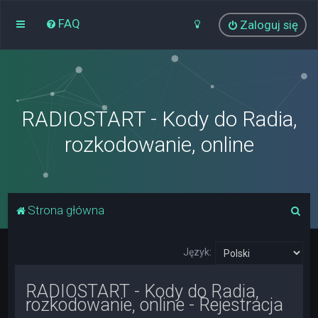
FAQ
Zaloguj się
RADIOSTART - Kody do Radia,
rozkodowanie, online
S
Strona główna
z
u
Język:
k
RADIOSTART - Kody do Radia,
a
rozkodowanie, online - Rejestracja
j