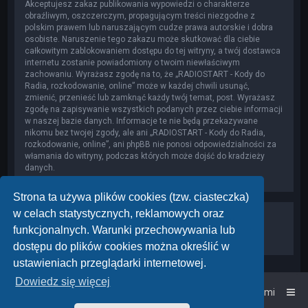
Akceptujesz zakaz publikowania wypowiedzi o charakterze
obraźliwym, oszczerczym, propagującym treści niezgodne z
polskim prawem lub naruszającym cudze prawa autorskie i dobra
osobiste. Naruszenie tego zakazu może skutkować dla ciebie
całkowitym zablokowaniem dostępu do tej witryny, a twój dostawca
internetu zostanie powiadomiony o twoim niewłaściwym
zachowaniu. Wyrażasz zgodę na to, że „RADIOSTART - Kody do
Radia, rozkodowanie, online” może w każdej chwili usunąć,
zmienić, przenieść lub zamknąć każdy twój temat, post. Wyrażasz
zgodę na zapisywanie wszystkich podanych przez ciebie informacji
w naszej bazie danych. Informacje te nie będą przekazywane
nikomu bez twojej zgody, ale ani „RADIOSTART - Kody do Radia,
rozkodowanie, online”, ani phpBB nie ponosi odpowiedzialności za
włamania do witryny, podczas których może dojść do kradzieży
danych.
Strona ta używa plików cookies (tzw. ciasteczka)
w celach statystycznych, reklamowych oraz
funkcjonalnych. Warunki przechowywania lub
dostępu do plików cookies można określić w
ustawieniach przeglądarki internetowej.
Dowiedz się więcej
Strona główna
Kontakt z nami