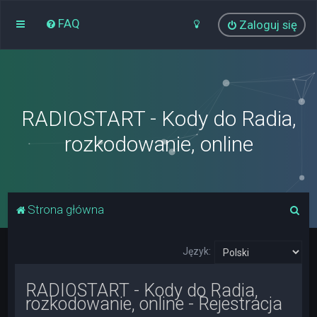
FAQ
Zaloguj się
RADIOSTART - Kody do Radia,
rozkodowanie, online
S
Strona główna
z
u
Język:
k
RADIOSTART - Kody do Radia,
a
rozkodowanie, online - Rejestracja
j