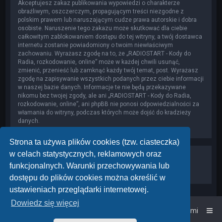
Akceptujesz zakaz publikowania wypowiedzi o charakterze
obraźliwym, oszczerczym, propagującym treści niezgodne z
polskim prawem lub naruszającym cudze prawa autorskie i dobra
osobiste. Naruszenie tego zakazu może skutkować dla ciebie
całkowitym zablokowaniem dostępu do tej witryny, a twój dostawca
internetu zostanie powiadomiony o twoim niewłaściwym
zachowaniu. Wyrażasz zgodę na to, że „RADIOSTART - Kody do
Radia, rozkodowanie, online” może w każdej chwili usunąć,
zmienić, przenieść lub zamknąć każdy twój temat, post. Wyrażasz
zgodę na zapisywanie wszystkich podanych przez ciebie informacji
w naszej bazie danych. Informacje te nie będą przekazywane
nikomu bez twojej zgody, ale ani „RADIOSTART - Kody do Radia,
rozkodowanie, online”, ani phpBB nie ponosi odpowiedzialności za
włamania do witryny, podczas których może dojść do kradzieży
danych.
Strona ta używa plików cookies (tzw. ciasteczka)
w celach statystycznych, reklamowych oraz
funkcjonalnych. Warunki przechowywania lub
dostępu do plików cookies można określić w
ustawieniach przeglądarki internetowej.
Dowiedz się więcej
Strona główna
Kontakt z nami