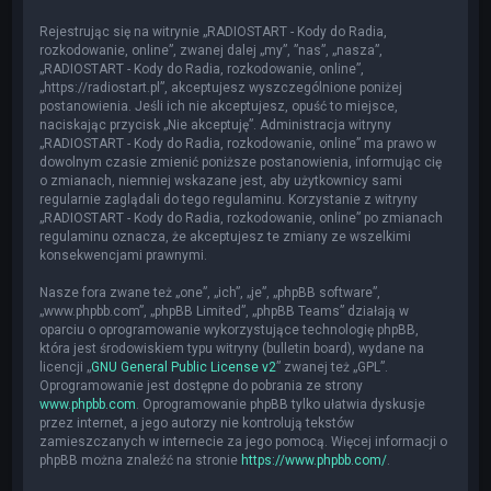
Rejestrując się na witrynie „RADIOSTART - Kody do Radia,
rozkodowanie, online”, zwanej dalej „my”, ”nas”, „nasza”,
„RADIOSTART - Kody do Radia, rozkodowanie, online”,
„https://radiostart.pl”, akceptujesz wyszczególnione poniżej
postanowienia. Jeśli ich nie akceptujesz, opuść to miejsce,
naciskając przycisk „Nie akceptuję”. Administracja witryny
„RADIOSTART - Kody do Radia, rozkodowanie, online” ma prawo w
dowolnym czasie zmienić poniższe postanowienia, informując cię
o zmianach, niemniej wskazane jest, aby użytkownicy sami
regularnie zaglądali do tego regulaminu. Korzystanie z witryny
„RADIOSTART - Kody do Radia, rozkodowanie, online” po zmianach
regulaminu oznacza, że akceptujesz te zmiany ze wszelkimi
konsekwencjami prawnymi.
Nasze fora zwane też „one”, „ich”, „je”, „phpBB software”,
„www.phpbb.com”, „phpBB Limited”, „phpBB Teams” działają w
oparciu o oprogramowanie wykorzystujące technologię phpBB,
która jest środowiskiem typu witryny (bulletin board), wydane na
licencji „
GNU General Public License v2
” zwanej też „GPL”.
Oprogramowanie jest dostępne do pobrania ze strony
www.phpbb.com
. Oprogramowanie phpBB tylko ułatwia dyskusje
przez internet, a jego autorzy nie kontrolują tekstów
zamieszczanych w internecie za jego pomocą. Więcej informacji o
phpBB można znaleźć na stronie
https://www.phpbb.com/
.