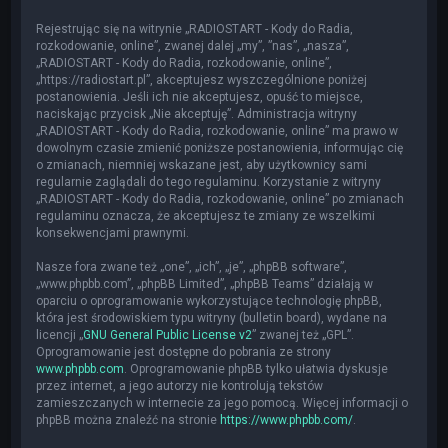
Rejestrując się na witrynie „RADIOSTART - Kody do Radia,
rozkodowanie, online”, zwanej dalej „my”, ”nas”, „nasza”,
„RADIOSTART - Kody do Radia, rozkodowanie, online”,
„https://radiostart.pl”, akceptujesz wyszczególnione poniżej
postanowienia. Jeśli ich nie akceptujesz, opuść to miejsce,
naciskając przycisk „Nie akceptuję”. Administracja witryny
„RADIOSTART - Kody do Radia, rozkodowanie, online” ma prawo w
dowolnym czasie zmienić poniższe postanowienia, informując cię
o zmianach, niemniej wskazane jest, aby użytkownicy sami
regularnie zaglądali do tego regulaminu. Korzystanie z witryny
„RADIOSTART - Kody do Radia, rozkodowanie, online” po zmianach
regulaminu oznacza, że akceptujesz te zmiany ze wszelkimi
konsekwencjami prawnymi.
Nasze fora zwane też „one”, „ich”, „je”, „phpBB software”,
„www.phpbb.com”, „phpBB Limited”, „phpBB Teams” działają w
oparciu o oprogramowanie wykorzystujące technologię phpBB,
która jest środowiskiem typu witryny (bulletin board), wydane na
licencji „
GNU General Public License v2
” zwanej też „GPL”.
Oprogramowanie jest dostępne do pobrania ze strony
www.phpbb.com
. Oprogramowanie phpBB tylko ułatwia dyskusje
przez internet, a jego autorzy nie kontrolują tekstów
zamieszczanych w internecie za jego pomocą. Więcej informacji o
phpBB można znaleźć na stronie
https://www.phpbb.com/
.