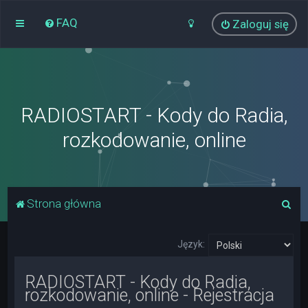
FAQ
Zaloguj się
RADIOSTART - Kody do Radia,
rozkodowanie, online
S
Strona główna
z
u
Język:
k
RADIOSTART - Kody do Radia,
a
rozkodowanie, online - Rejestracja
j