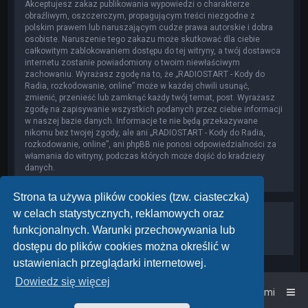
Akceptujesz zakaz publikowania wypowiedzi o charakterze
obraźliwym, oszczerczym, propagującym treści niezgodne z
polskim prawem lub naruszającym cudze prawa autorskie i dobra
osobiste. Naruszenie tego zakazu może skutkować dla ciebie
całkowitym zablokowaniem dostępu do tej witryny, a twój dostawca
internetu zostanie powiadomiony o twoim niewłaściwym
zachowaniu. Wyrażasz zgodę na to, że „RADIOSTART - Kody do
Radia, rozkodowanie, online” może w każdej chwili usunąć,
zmienić, przenieść lub zamknąć każdy twój temat, post. Wyrażasz
zgodę na zapisywanie wszystkich podanych przez ciebie informacji
w naszej bazie danych. Informacje te nie będą przekazywane
nikomu bez twojej zgody, ale ani „RADIOSTART - Kody do Radia,
rozkodowanie, online”, ani phpBB nie ponosi odpowiedzialności za
włamania do witryny, podczas których może dojść do kradzieży
danych.
Strona ta używa plików cookies (tzw. ciasteczka)
w celach statystycznych, reklamowych oraz
funkcjonalnych. Warunki przechowywania lub
dostępu do plików cookies można określić w
ustawieniach przeglądarki internetowej.
Dowiedz się więcej
Strona główna
Kontakt z nami