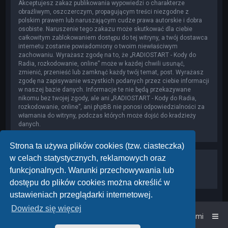
Akceptujesz zakaz publikowania wypowiedzi o charakterze
obraźliwym, oszczerczym, propagującym treści niezgodne z
polskim prawem lub naruszającym cudze prawa autorskie i dobra
osobiste. Naruszenie tego zakazu może skutkować dla ciebie
całkowitym zablokowaniem dostępu do tej witryny, a twój dostawca
internetu zostanie powiadomiony o twoim niewłaściwym
zachowaniu. Wyrażasz zgodę na to, że „RADIOSTART - Kody do
Radia, rozkodowanie, online” może w każdej chwili usunąć,
zmienić, przenieść lub zamknąć każdy twój temat, post. Wyrażasz
zgodę na zapisywanie wszystkich podanych przez ciebie informacji
w naszej bazie danych. Informacje te nie będą przekazywane
nikomu bez twojej zgody, ale ani „RADIOSTART - Kody do Radia,
rozkodowanie, online”, ani phpBB nie ponosi odpowiedzialności za
włamania do witryny, podczas których może dojść do kradzieży
danych.
Strona ta używa plików cookies (tzw. ciasteczka)
w celach statystycznych, reklamowych oraz
funkcjonalnych. Warunki przechowywania lub
dostępu do plików cookies można określić w
ustawieniach przeglądarki internetowej.
Dowiedz się więcej
Strona główna
Kontakt z nami