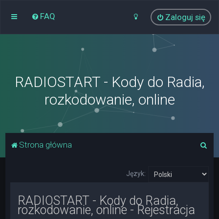
FAQ
Zaloguj się
RADIOSTART - Kody do Radia,
rozkodowanie, online
S
Strona główna
z
u
Język:
k
RADIOSTART - Kody do Radia,
a
rozkodowanie, online - Rejestracja
j