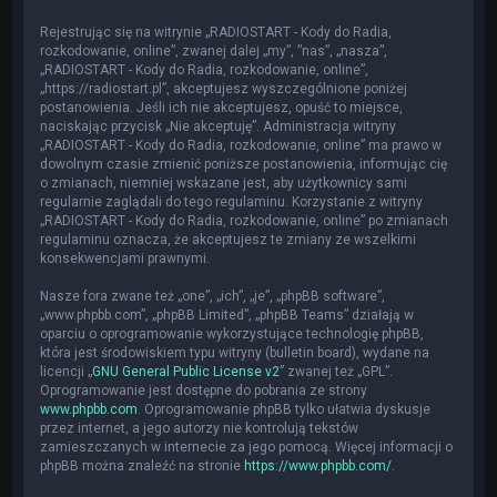
Rejestrując się na witrynie „RADIOSTART - Kody do Radia,
rozkodowanie, online”, zwanej dalej „my”, ”nas”, „nasza”,
„RADIOSTART - Kody do Radia, rozkodowanie, online”,
„https://radiostart.pl”, akceptujesz wyszczególnione poniżej
postanowienia. Jeśli ich nie akceptujesz, opuść to miejsce,
naciskając przycisk „Nie akceptuję”. Administracja witryny
„RADIOSTART - Kody do Radia, rozkodowanie, online” ma prawo w
dowolnym czasie zmienić poniższe postanowienia, informując cię
o zmianach, niemniej wskazane jest, aby użytkownicy sami
regularnie zaglądali do tego regulaminu. Korzystanie z witryny
„RADIOSTART - Kody do Radia, rozkodowanie, online” po zmianach
regulaminu oznacza, że akceptujesz te zmiany ze wszelkimi
konsekwencjami prawnymi.
Nasze fora zwane też „one”, „ich”, „je”, „phpBB software”,
„www.phpbb.com”, „phpBB Limited”, „phpBB Teams” działają w
oparciu o oprogramowanie wykorzystujące technologię phpBB,
która jest środowiskiem typu witryny (bulletin board), wydane na
licencji „
GNU General Public License v2
” zwanej też „GPL”.
Oprogramowanie jest dostępne do pobrania ze strony
www.phpbb.com
. Oprogramowanie phpBB tylko ułatwia dyskusje
przez internet, a jego autorzy nie kontrolują tekstów
zamieszczanych w internecie za jego pomocą. Więcej informacji o
phpBB można znaleźć na stronie
https://www.phpbb.com/
.