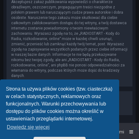
Akceptujesz zakaz publikowania wypowiedzi o charakterze
obraźliwym, oszczerczym, propagującym treści niezgodne z
polskim prawem lub naruszającym cudze prawa autorskie i dobra
osobiste. Naruszenie tego zakazu może skutkować dla ciebie
całkowitym zablokowaniem dostępu do tej witryny, a twój dostawca
internetu zostanie powiadomiony o twoim niewłaściwym
zachowaniu. Wyrażasz zgodę na to, że „RADIOSTART - Kody do
Radia, rozkodowanie, online” może w każdej chwili usunąć,
zmienić, przenieść lub zamknąć każdy twój temat, post. Wyrażasz
zgodę na zapisywanie wszystkich podanych przez ciebie informacji
w naszej bazie danych. Informacje te nie będą przekazywane
nikomu bez twojej zgody, ale ani „RADIOSTART - Kody do Radia,
rozkodowanie, online”, ani phpBB nie ponosi odpowiedzialności za
włamania do witryny, podczas których może dojść do kradzieży
danych.
Strona ta używa plików cookies (tzw. ciasteczka)
w celach statystycznych, reklamowych oraz
funkcjonalnych. Warunki przechowywania lub
dostępu do plików cookies można określić w
ustawieniach przeglądarki internetowej.
Dowiedz się więcej
Strona główna
Kontakt z nami