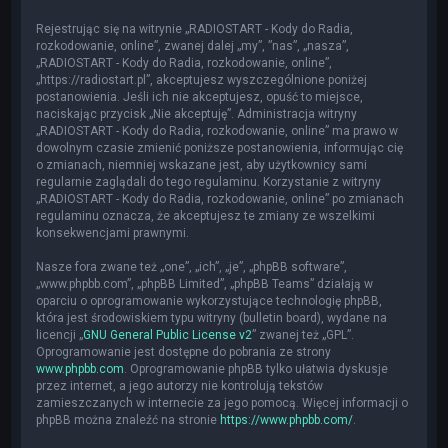
Rejestrując się na witrynie „RADIOSTART - Kody do Radia,
rozkodowanie, online”, zwanej dalej „my”, ”nas”, „nasza”,
„RADIOSTART - Kody do Radia, rozkodowanie, online”,
„https://radiostart.pl”, akceptujesz wyszczególnione poniżej
postanowienia. Jeśli ich nie akceptujesz, opuść to miejsce,
naciskając przycisk „Nie akceptuję”. Administracja witryny
„RADIOSTART - Kody do Radia, rozkodowanie, online” ma prawo w
dowolnym czasie zmienić poniższe postanowienia, informując cię
o zmianach, niemniej wskazane jest, aby użytkownicy sami
regularnie zaglądali do tego regulaminu. Korzystanie z witryny
„RADIOSTART - Kody do Radia, rozkodowanie, online” po zmianach
regulaminu oznacza, że akceptujesz te zmiany ze wszelkimi
konsekwencjami prawnymi.
Nasze fora zwane też „one”, „ich”, „je”, „phpBB software”,
„www.phpbb.com”, „phpBB Limited”, „phpBB Teams” działają w
oparciu o oprogramowanie wykorzystujące technologię phpBB,
która jest środowiskiem typu witryny (bulletin board), wydane na
licencji „
GNU General Public License v2
” zwanej też „GPL”.
Oprogramowanie jest dostępne do pobrania ze strony
www.phpbb.com
. Oprogramowanie phpBB tylko ułatwia dyskusje
przez internet, a jego autorzy nie kontrolują tekstów
zamieszczanych w internecie za jego pomocą. Więcej informacji o
phpBB można znaleźć na stronie
https://www.phpbb.com/
.