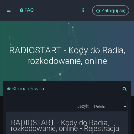
FAQ
Zaloguj się
RADIOSTART - Kody do Radia,
rozkodowanie, online
S
Strona główna
z
u
Język:
k
RADIOSTART - Kody do Radia,
a
rozkodowanie, online - Rejestracja
j