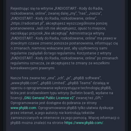
Rejestrując się na witrynie „RADIOSTART - Kody do Radia,
rozkodowanie, online”, zwanej dalej „my”, ”nas”, „nasza”,
„RADIOSTART - Kody do Radia, rozkodowanie, online”,
„https://radiostart.pl”, akceptujesz wyszczególnione poniżej
postanowienia. Jeśli ich nie akceptujesz, opuść to miejsce,
naciskając przycisk „Nie akceptuję”. Administracja witryny
„RADIOSTART - Kody do Radia, rozkodowanie, online” ma prawo w
dowolnym czasie zmienić poniższe postanowienia, informując cię
o zmianach, niemniej wskazane jest, aby użytkownicy sami
regularnie zaglądali do tego regulaminu. Korzystanie z witryny
„RADIOSTART - Kody do Radia, rozkodowanie, online” po zmianach
regulaminu oznacza, że akceptujesz te zmiany ze wszelkimi
konsekwencjami prawnymi.
Nasze fora zwane też „one”, „ich”, „je”, „phpBB software”,
„www.phpbb.com”, „phpBB Limited”, „phpBB Teams” działają w
oparciu o oprogramowanie wykorzystujące technologię phpBB,
która jest środowiskiem typu witryny (bulletin board), wydane na
licencji „
GNU General Public License v2
” zwanej też „GPL”.
Oprogramowanie jest dostępne do pobrania ze strony
www.phpbb.com
. Oprogramowanie phpBB tylko ułatwia dyskusje
przez internet, a jego autorzy nie kontrolują tekstów
zamieszczanych w internecie za jego pomocą. Więcej informacji o
phpBB można znaleźć na stronie
https://www.phpbb.com/
.