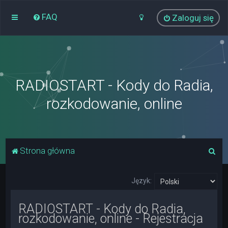
FAQ
Zaloguj się
RADIOSTART - Kody do Radia,
rozkodowanie, online
S
Strona główna
z
u
Język:
k
RADIOSTART - Kody do Radia,
a
rozkodowanie, online - Rejestracja
j