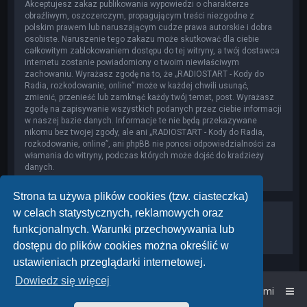
Akceptujesz zakaz publikowania wypowiedzi o charakterze
obraźliwym, oszczerczym, propagującym treści niezgodne z
polskim prawem lub naruszającym cudze prawa autorskie i dobra
osobiste. Naruszenie tego zakazu może skutkować dla ciebie
całkowitym zablokowaniem dostępu do tej witryny, a twój dostawca
internetu zostanie powiadomiony o twoim niewłaściwym
zachowaniu. Wyrażasz zgodę na to, że „RADIOSTART - Kody do
Radia, rozkodowanie, online” może w każdej chwili usunąć,
zmienić, przenieść lub zamknąć każdy twój temat, post. Wyrażasz
zgodę na zapisywanie wszystkich podanych przez ciebie informacji
w naszej bazie danych. Informacje te nie będą przekazywane
nikomu bez twojej zgody, ale ani „RADIOSTART - Kody do Radia,
rozkodowanie, online”, ani phpBB nie ponosi odpowiedzialności za
włamania do witryny, podczas których może dojść do kradzieży
danych.
Strona ta używa plików cookies (tzw. ciasteczka)
w celach statystycznych, reklamowych oraz
funkcjonalnych. Warunki przechowywania lub
dostępu do plików cookies można określić w
ustawieniach przeglądarki internetowej.
Dowiedz się więcej
Strona główna
Kontakt z nami