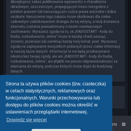
Akceptujesz zakaz publikowania wypowiedzi o charakterze
obraźliwym, oszczerczym, propagującym treści niezgodne z
polskim prawem lub naruszającym cudze prawa autorskie i dobra
osobiste. Naruszenie tego zakazu może skutkować dla ciebie
całkowitym zablokowaniem dostępu do tej witryny, a twój dostawca
internetu zostanie powiadomiony o twoim niewłaściwym
zachowaniu. Wyrażasz zgodę na to, że „RADIOSTART - Kody do
Radia, rozkodowanie, online” może w każdej chwili usunąć,
zmienić, przenieść lub zamknąć każdy twój temat, post. Wyrażasz
zgodę na zapisywanie wszystkich podanych przez ciebie informacji
w naszej bazie danych. Informacje te nie będą przekazywane
nikomu bez twojej zgody, ale ani „RADIOSTART - Kody do Radia,
rozkodowanie, online”, ani phpBB nie ponosi odpowiedzialności za
włamania do witryny, podczas których może dojść do kradzieży
danych.
Strona ta używa plików cookies (tzw. ciasteczka)
w celach statystycznych, reklamowych oraz
funkcjonalnych. Warunki przechowywania lub
dostępu do plików cookies można określić w
ustawieniach przeglądarki internetowej.
Dowiedz się więcej
Strona główna
Kontakt z nami