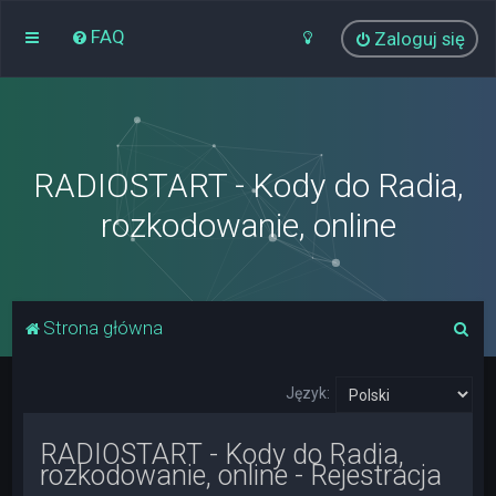
FAQ
Zaloguj się
RADIOSTART - Kody do Radia,
rozkodowanie, online
S
Strona główna
z
u
Język:
k
RADIOSTART - Kody do Radia,
a
rozkodowanie, online - Rejestracja
j