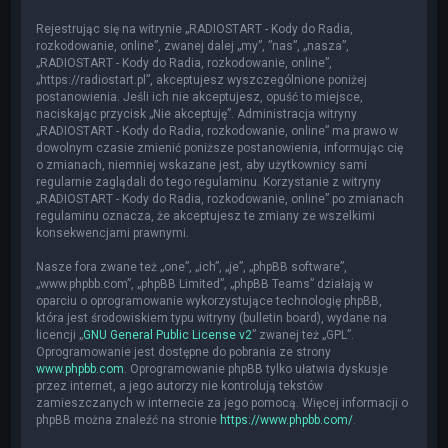
Rejestrując się na witrynie „RADIOSTART - Kody do Radia,
rozkodowanie, online”, zwanej dalej „my”, ”nas”, „nasza”,
„RADIOSTART - Kody do Radia, rozkodowanie, online”,
„https://radiostart.pl”, akceptujesz wyszczególnione poniżej
postanowienia. Jeśli ich nie akceptujesz, opuść to miejsce,
naciskając przycisk „Nie akceptuję”. Administracja witryny
„RADIOSTART - Kody do Radia, rozkodowanie, online” ma prawo w
dowolnym czasie zmienić poniższe postanowienia, informując cię
o zmianach, niemniej wskazane jest, aby użytkownicy sami
regularnie zaglądali do tego regulaminu. Korzystanie z witryny
„RADIOSTART - Kody do Radia, rozkodowanie, online” po zmianach
regulaminu oznacza, że akceptujesz te zmiany ze wszelkimi
konsekwencjami prawnymi.
Nasze fora zwane też „one”, „ich”, „je”, „phpBB software”,
„www.phpbb.com”, „phpBB Limited”, „phpBB Teams” działają w
oparciu o oprogramowanie wykorzystujące technologię phpBB,
która jest środowiskiem typu witryny (bulletin board), wydane na
licencji „
GNU General Public License v2
” zwanej też „GPL”.
Oprogramowanie jest dostępne do pobrania ze strony
www.phpbb.com
. Oprogramowanie phpBB tylko ułatwia dyskusje
przez internet, a jego autorzy nie kontrolują tekstów
zamieszczanych w internecie za jego pomocą. Więcej informacji o
phpBB można znaleźć na stronie
https://www.phpbb.com/
.