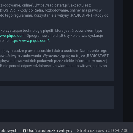
kodowanie, online”, „https://radiostart.pl”, akceptujesz
„RADIOSTART - Kody do Radia, rozkodowanie, online” ma prawo w
do tego regulaminu. Korzystanie z witryny „RADIOSTART - Kody do
ykorzystujące technologię phpBB, która jest środowiskiem typu
www.phpbb.com
. Oprogramowanie phpBB tylko ułatwia dyskusje
tronie
https://www.phpbb.com/
.
ającym cudze prawa autorskie i dobra osobiste. Naruszenie tego
 niewłaściwym zachowaniu. Wyrażasz zgodę na to, że „RADIOSTART
apisywanie wszystkich podanych przez ciebie informacji w naszej
BB nie ponosi odpowiedzialności za włamania do witryny, podczas
osobowych
Usuń ciasteczka witryny
Strefa czasowa
UTC+02:00