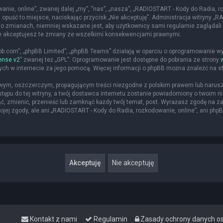
nie, online”, zwanej dalej „my”, ”nas”, „nasza”, „RADIOSTART - Kody do Radia, roz
 opuść to miejsce, naciskając przycisk „Nie akceptuję”. Administracja witryny 
o zmianach, niemniej wskazane jest, aby użytkownicy sami regularnie zaglądali 
że akceptujesz te zmiany ze wszelkimi konsekwencjami prawnymi.
hpbb.com”, „phpBB Limited”, „phpBB Teams” działają w oparciu o oprogramowanie w
ense v2
” zwanej też „GPL”. Oprogramowanie jest dostępne do pobrania ze strony
nych w internecie za jego pomocą. Więcej informacji o phpBB można znaleźć na s
iwym, oszczerczym, propagującym treści niezgodne z polskim prawem lub narusz
ępu do tej witryny, a twój dostawca internetu zostanie powiadomiony o twoim
ąć, zmienić, przenieść lub zamknąć każdy twój temat, post. Wyrażasz zgodę na z
jej zgody, ale ani „RADIOSTART - Kody do Radia, rozkodowanie, online”, ani php
Kontakt z nami
Regulamin
Zasady ochrony danych 