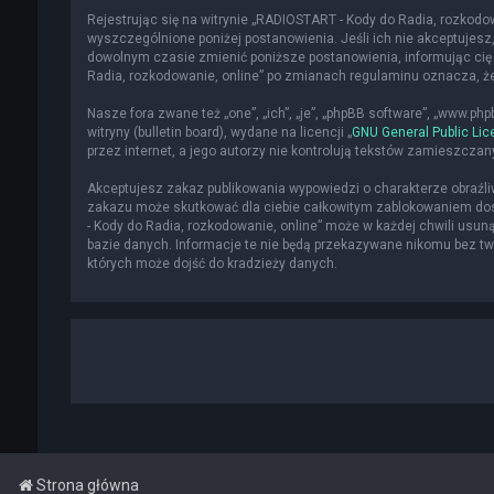
Rejestrując się na witrynie „RADIOSTART - Kody do Radia, rozkodowa
wyszczególnione poniżej postanowienia. Jeśli ich nie akceptujesz,
dowolnym czasie zmienić poniższe postanowienia, informując cię 
Radia, rozkodowanie, online” po zmianach regulaminu oznacza, 
Nasze fora zwane też „one”, „ich”, „je”, „phpBB software”, „www.p
witryny (bulletin board), wydane na licencji „
GNU General Public Lic
przez internet, a jego autorzy nie kontrolują tekstów zamieszcza
Akceptujesz zakaz publikowania wypowiedzi o charakterze obraźl
zakazu może skutkować dla ciebie całkowitym zablokowaniem dost
- Kody do Radia, rozkodowanie, online” może w każdej chwili usun
bazie danych. Informacje te nie będą przekazywane nikomu bez two
których może dojść do kradzieży danych.
Strona główna