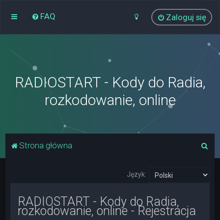
FAQ
Zaloguj się
RADIOSTART - Kody do Radia,
rozkodowanie, online
S
Strona główna
z
u
Język:
k
RADIOSTART - Kody do Radia,
a
rozkodowanie, online - Rejestracja
j