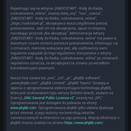
Rejestrując się na witrynie „RADIOSTART - Kody do Radia,
rozkodowanie, online”, zwanej dalej „my”, ”nas”, „nasza”,
„RADIOSTART - Kody do Radia, rozkodowanie, online”,
„https://radiostart.pl”, akceptujesz wyszczególnione poniżej
postanowienia. Jeśli ich nie akceptujesz, opuść to miejsce,
naciskając przycisk „Nie akceptuję”. Administracja witryny
„RADIOSTART - Kody do Radia, rozkodowanie, online” ma prawo w
dowolnym czasie zmienić poniższe postanowienia, informując cię
o zmianach, niemniej wskazane jest, aby użytkownicy sami
regularnie zaglądali do tego regulaminu. Korzystanie z witryny
„RADIOSTART - Kody do Radia, rozkodowanie, online” po zmianach
regulaminu oznacza, że akceptujesz te zmiany ze wszelkimi
konsekwencjami prawnymi.
Nasze fora zwane też „one”, „ich”, „je”, „phpBB software”,
„www.phpbb.com”, „phpBB Limited”, „phpBB Teams” działają w
oparciu o oprogramowanie wykorzystujące technologię phpBB,
która jest środowiskiem typu witryny (bulletin board), wydane na
licencji „
GNU General Public License v2
” zwanej też „GPL”.
Oprogramowanie jest dostępne do pobrania ze strony
www.phpbb.com
. Oprogramowanie phpBB tylko ułatwia dyskusje
przez internet, a jego autorzy nie kontrolują tekstów
zamieszczanych w internecie za jego pomocą. Więcej informacji o
phpBB można znaleźć na stronie
https://www.phpbb.com/
.