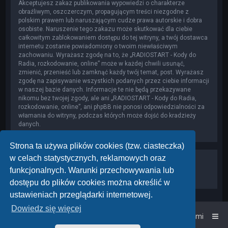
Akceptujesz zakaz publikowania wypowiedzi o charakterze
obraźliwym, oszczerczym, propagującym treści niezgodne z
polskim prawem lub naruszającym cudze prawa autorskie i dobra
osobiste. Naruszenie tego zakazu może skutkować dla ciebie
całkowitym zablokowaniem dostępu do tej witryny, a twój dostawca
internetu zostanie powiadomiony o twoim niewłaściwym
zachowaniu. Wyrażasz zgodę na to, że „RADIOSTART - Kody do
Radia, rozkodowanie, online” może w każdej chwili usunąć,
zmienić, przenieść lub zamknąć każdy twój temat, post. Wyrażasz
zgodę na zapisywanie wszystkich podanych przez ciebie informacji
w naszej bazie danych. Informacje te nie będą przekazywane
nikomu bez twojej zgody, ale ani „RADIOSTART - Kody do Radia,
rozkodowanie, online”, ani phpBB nie ponosi odpowiedzialności za
włamania do witryny, podczas których może dojść do kradzieży
danych.
Strona ta używa plików cookies (tzw. ciasteczka)
w celach statystycznych, reklamowych oraz
funkcjonalnych. Warunki przechowywania lub
dostępu do plików cookies można określić w
ustawieniach przeglądarki internetowej.
Dowiedz się więcej
Strona główna
Kontakt z nami