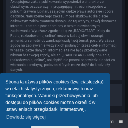
Akceptujesz zakaz publikowania wypowiedzi o charakterze
obraźliwym, oszczerczym, propagującym treści niezgodne z
polskim prawem lub naruszającym cudze prawa autorskie i dobra
osobiste. Naruszenie tego zakazu może skutkować dla ciebie
całkowitym zablokowaniem dostępu do tej witryny, a twój dostawca
internetu zostanie powiadomiony o twoim niewłaściwym
zachowaniu. Wyrażasz zgodę na to, że „RADIOSTART - Kody do
Radia, rozkodowanie, online” może w każdej chwili usunąć,
zmienić, przenieść lub zamknąć każdy twój temat, post. Wyrażasz
zgodę na zapisywanie wszystkich podanych przez ciebie informacji
w naszej bazie danych. Informacje te nie będą przekazywane
nikomu bez twojej zgody, ale ani „RADIOSTART - Kody do Radia,
rozkodowanie, online”, ani phpBB nie ponosi odpowiedzialności za
włamania do witryny, podczas których może dojść do kradzieży
danych.
Strona ta używa plików cookies (tzw. ciasteczka)
w celach statystycznych, reklamowych oraz
funkcjonalnych. Warunki przechowywania lub
dostępu do plików cookies można określić w
ustawieniach przeglądarki internetowej.
Dowiedz się więcej
Strona główna
Kontakt z nami