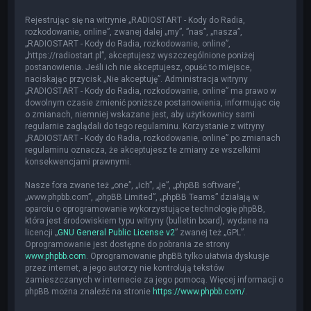
Rejestrując się na witrynie „RADIOSTART - Kody do Radia,
rozkodowanie, online”, zwanej dalej „my”, ”nas”, „nasza”,
„RADIOSTART - Kody do Radia, rozkodowanie, online”,
„https://radiostart.pl”, akceptujesz wyszczególnione poniżej
postanowienia. Jeśli ich nie akceptujesz, opuść to miejsce,
naciskając przycisk „Nie akceptuję”. Administracja witryny
„RADIOSTART - Kody do Radia, rozkodowanie, online” ma prawo w
dowolnym czasie zmienić poniższe postanowienia, informując cię
o zmianach, niemniej wskazane jest, aby użytkownicy sami
regularnie zaglądali do tego regulaminu. Korzystanie z witryny
„RADIOSTART - Kody do Radia, rozkodowanie, online” po zmianach
regulaminu oznacza, że akceptujesz te zmiany ze wszelkimi
konsekwencjami prawnymi.
Nasze fora zwane też „one”, „ich”, „je”, „phpBB software”,
„www.phpbb.com”, „phpBB Limited”, „phpBB Teams” działają w
oparciu o oprogramowanie wykorzystujące technologię phpBB,
która jest środowiskiem typu witryny (bulletin board), wydane na
licencji „
GNU General Public License v2
” zwanej też „GPL”.
Oprogramowanie jest dostępne do pobrania ze strony
www.phpbb.com
. Oprogramowanie phpBB tylko ułatwia dyskusje
przez internet, a jego autorzy nie kontrolują tekstów
zamieszczanych w internecie za jego pomocą. Więcej informacji o
phpBB można znaleźć na stronie
https://www.phpbb.com/
.