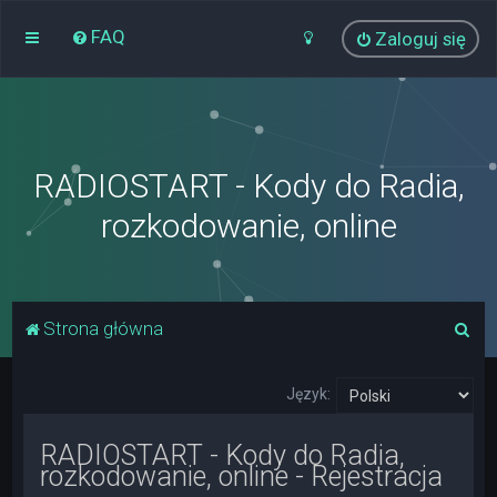
FAQ
Zaloguj się
RADIOSTART - Kody do Radia,
rozkodowanie, online
S
Strona główna
z
u
Język:
k
RADIOSTART - Kody do Radia,
a
rozkodowanie, online - Rejestracja
j