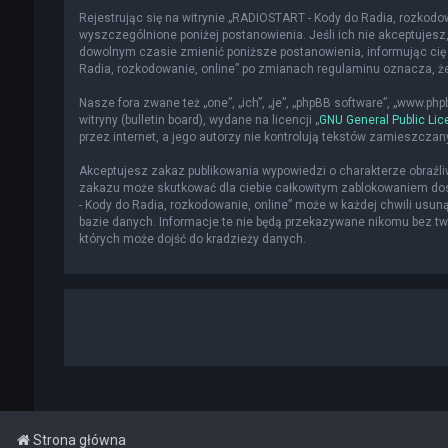
Rejestrując się na witrynie „RADIOSTART - Kody do Radia, rozkodowa
wyszczególnione poniżej postanowienia. Jeśli ich nie akceptujesz,
dowolnym czasie zmienić poniższe postanowienia, informując cię 
Radia, rozkodowanie, online” po zmianach regulaminu oznacza, 
Nasze fora zwane też „one”, „ich”, „je”, „phpBB software”, „www.p
witryny (bulletin board), wydane na licencji „
GNU General Public Lic
przez internet, a jego autorzy nie kontrolują tekstów zamieszcza
Akceptujesz zakaz publikowania wypowiedzi o charakterze obraźl
zakazu może skutkować dla ciebie całkowitym zablokowaniem dost
- Kody do Radia, rozkodowanie, online” może w każdej chwili usun
bazie danych. Informacje te nie będą przekazywane nikomu bez two
których może dojść do kradzieży danych.
Strona główna