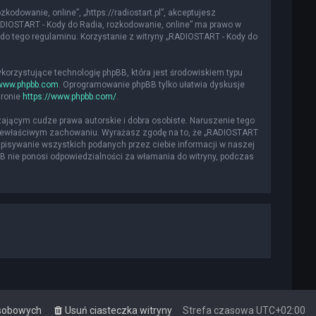
kodowanie, online”, „https://radiostart.pl”, akceptujesz
„RADIOSTART - Kody do Radia, rozkodowanie, online” ma prawo w
do tego regulaminu. Korzystanie z witryny „RADIOSTART - Kody do
ykorzystujące technologię phpBB, która jest środowiskiem typu
www.phpbb.com
. Oprogramowanie phpBB tylko ułatwia dyskusje
tronie
https://www.phpbb.com/
.
ającym cudze prawa autorskie i dobra osobiste. Naruszenie tego
 niewłaściwym zachowaniu. Wyrażasz zgodę na to, że „RADIOSTART
apisywanie wszystkich podanych przez ciebie informacji w naszej
BB nie ponosi odpowiedzialności za włamania do witryny, podczas
osobowych
Usuń ciasteczka witryny
Strefa czasowa
UTC+02:00