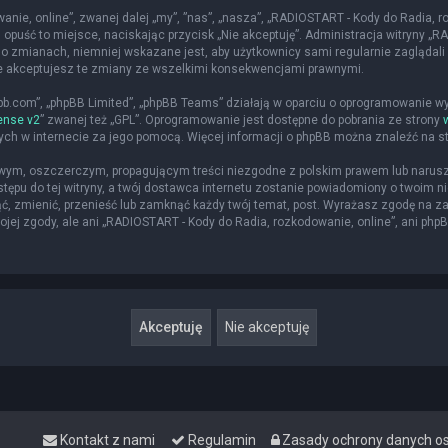
nie, online”, zwanej dalej „my”, ”nas”, „nasza”, „RADIOSTART - Kody do Radia, roz
 opuść to miejsce, naciskając przycisk „Nie akceptuję”. Administracja witryny 
o zmianach, niemniej wskazane jest, aby użytkownicy sami regularnie zaglądali 
że akceptujesz te zmiany ze wszelkimi konsekwencjami prawnymi.
hpbb.com”, „phpBB Limited”, „phpBB Teams” działają w oparciu o oprogramowanie w
ense v2
” zwanej też „GPL”. Oprogramowanie jest dostępne do pobrania ze strony
nych w internecie za jego pomocą. Więcej informacji o phpBB można znaleźć na s
iwym, oszczerczym, propagującym treści niezgodne z polskim prawem lub narusz
ępu do tej witryny, a twój dostawca internetu zostanie powiadomiony o twoim
ąć, zmienić, przenieść lub zamknąć każdy twój temat, post. Wyrażasz zgodę na z
jej zgody, ale ani „RADIOSTART - Kody do Radia, rozkodowanie, online”, ani php
Kontakt z nami
Regulamin
Zasady ochrony danych 