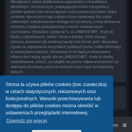
Akceptujesz zakaz publikowania wypowiedzi o charakterze
obraźliwym, oszczerczym, propagującym treści niezgodne z
polskim prawem lub naruszającym cudze prawa autorskie i dobra
osobiste. Naruszenie tego zakazu może skutkować dla ciebie
całkowitym zablokowaniem dostępu do tej witryny, a twój dostawca
internetu zostanie powiadomiony o twoim niewłaściwym
zachowaniu. Wyrażasz zgodę na to, że „RADIOSTART - Kody do
Radia, rozkodowanie, online” może w każdej chwili usunąć,
zmienić, przenieść lub zamknąć każdy twój temat, post. Wyrażasz
zgodę na zapisywanie wszystkich podanych przez ciebie informacji
w naszej bazie danych. Informacje te nie będą przekazywane
nikomu bez twojej zgody, ale ani „RADIOSTART - Kody do Radia,
rozkodowanie, online”, ani phpBB nie ponosi odpowiedzialności za
włamania do witryny, podczas których może dojść do kradzieży
danych.
Strona ta używa plików cookies (tzw. ciasteczka)
w celach statystycznych, reklamowych oraz
funkcjonalnych. Warunki przechowywania lub
dostępu do plików cookies można określić w
ustawieniach przeglądarki internetowej.
Dowiedz się więcej
Strona główna
Kontakt z nami