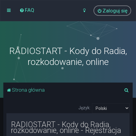
FAQ
Zaloguj się
RADIOSTART - Kody do Radia,
rozkodowanie, online
S
Strona główna
z
u
Język:
k
RADIOSTART - Kody do Radia,
a
rozkodowanie, online - Rejestracja
j