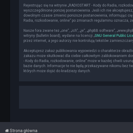
Rejestrując się na witrynie „RADIOSTART - Kody do Radia, rozkodowa
wyszczególnione poniżej postanowienia. Jeśli ich nie akceptujesz,
dowolnym czasie zmienić poniższe postanowienia, informując cię 
Radia, rozkodowanie, online” po zmianach regulaminu oznacza, 
Nasze fora zwane też „one”, „ich”, „je”, „phpBB software”, „www.p
witryny (bulletin board), wydane na licencji „
GNU General Public Lic
przez internet, a jego autorzy nie kontrolują tekstów zamieszcza
Akceptujesz zakaz publikowania wypowiedzi o charakterze obraźl
zakazu może skutkować dla ciebie całkowitym zablokowaniem dost
- Kody do Radia, rozkodowanie, online” może w każdej chwili usun
bazie danych. Informacje te nie będą przekazywane nikomu bez two
których może dojść do kradzieży danych.
Strona główna