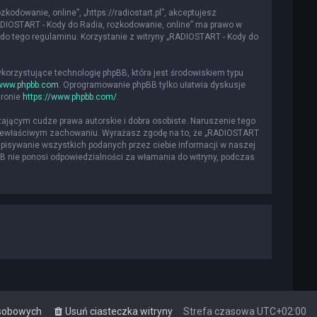
kodowanie, online”, „https://radiostart.pl”, akceptujesz
„RADIOSTART - Kody do Radia, rozkodowanie, online” ma prawo w
do tego regulaminu. Korzystanie z witryny „RADIOSTART - Kody do
ykorzystujące technologię phpBB, która jest środowiskiem typu
www.phpbb.com
. Oprogramowanie phpBB tylko ułatwia dyskusje
tronie
https://www.phpbb.com/
.
ającym cudze prawa autorskie i dobra osobiste. Naruszenie tego
 niewłaściwym zachowaniu. Wyrażasz zgodę na to, że „RADIOSTART
apisywanie wszystkich podanych przez ciebie informacji w naszej
BB nie ponosi odpowiedzialności za włamania do witryny, podczas
osobowych
Usuń ciasteczka witryny
Strefa czasowa
UTC+02:00