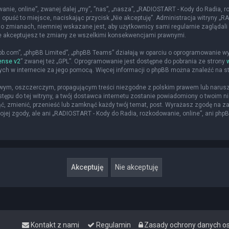
nie, online”, zwanej dalej „my”, ”nas”, „nasza”, „RADIOSTART - Kody do Radia, roz
 opuść to miejsce, naciskając przycisk „Nie akceptuję”. Administracja witryny 
o zmianach, niemniej wskazane jest, aby użytkownicy sami regularnie zaglądali 
że akceptujesz te zmiany ze wszelkimi konsekwencjami prawnymi.
hpbb.com”, „phpBB Limited”, „phpBB Teams” działają w oparciu o oprogramowanie w
ense v2
” zwanej też „GPL”. Oprogramowanie jest dostępne do pobrania ze strony
nych w internecie za jego pomocą. Więcej informacji o phpBB można znaleźć na s
iwym, oszczerczym, propagującym treści niezgodne z polskim prawem lub narusz
ępu do tej witryny, a twój dostawca internetu zostanie powiadomiony o twoim
ąć, zmienić, przenieść lub zamknąć każdy twój temat, post. Wyrażasz zgodę na z
jej zgody, ale ani „RADIOSTART - Kody do Radia, rozkodowanie, online”, ani php
Kontakt z nami
Regulamin
Zasady ochrony danych 