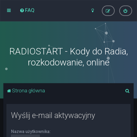
FAQ
RADIOSTART - Kody do Radia,
rozkodowanie, online
S
Strona główna
z
u
Wyślij e-mail aktywacyjny
k
a
Nazwa użytkownika:
j