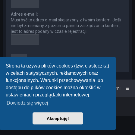
Adres e-mail:
Musi być to adres e-mail skojarzony z twoim kontem. Jeśli
nie był zmieniany z poziomu panelu zarządzania kontem,
jest to adres podany w czasie rejestracji.
Strona ta używa plików cookies (tzw. ciasteczka)
w celach statystycznych, reklamowych oraz
funkcjonalnych. Warunki przechowywania lub
dostępu do plików cookies można określić w
Strona główna
Kontakt z nami
ustawieniach przeglądarki internetowej.
Dowiedz się więcej
Powered by
phpBB
™
• Design by
PlanetStyles
Polski pakiet językowy dostarcza
phpBB.pl
Akceptuję!