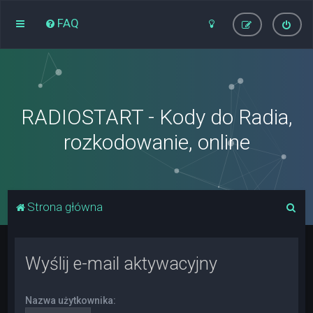
FAQ
RADIOSTART - Kody do Radia,
rozkodowanie, online
S
Strona główna
z
u
Wyślij e-mail aktywacyjny
k
a
Nazwa użytkownika:
j