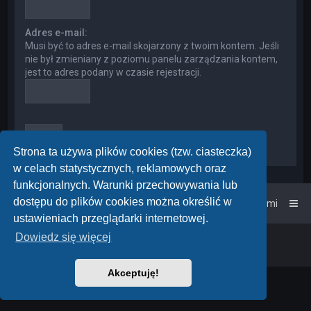
Adres e-mail:
Musi być to adres e-mail skojarzony z twoim kontem. Jeśli
nie był zmieniany z poziomu panelu zarządzania kontem,
jest to adres podany w czasie rejestracji.
Strona ta używa plików cookies (tzw. ciasteczka)
w celach statystycznych, reklamowych oraz
funkcjonalnych. Warunki przechowywania lub
dostępu do plików cookies można określić w
Strona główna
Kontakt z nami
ustawieniach przeglądarki internetowej.
Dowiedz się więcej
Powered by
phpBB
™
• Design by
PlanetStyles
Polski pakiet językowy dostarcza
phpBB.pl
Akceptuję!