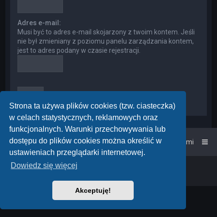
Adres e-mail:
Musi być to adres e-mail skojarzony z twoim kontem. Jeśli
nie był zmieniany z poziomu panelu zarządzania kontem,
jest to adres podany w czasie rejestracji.
Strona ta używa plików cookies (tzw. ciasteczka)
w celach statystycznych, reklamowych oraz
funkcjonalnych. Warunki przechowywania lub
dostępu do plików cookies można określić w
Strona główna
Kontakt z nami
ustawieniach przeglądarki internetowej.
Dowiedz się więcej
Powered by
phpBB
™
• Design by
PlanetStyles
Polski pakiet językowy dostarcza
phpBB.pl
Akceptuję!