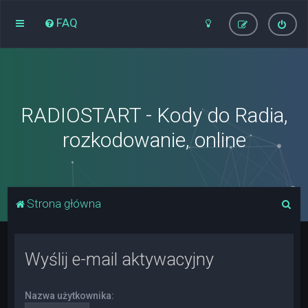
FAQ
RADIOSTART - Kody do Radia,
rozkodowanie, online
S
Strona główna
z
u
Wyślij e-mail aktywacyjny
k
a
Nazwa użytkownika:
j