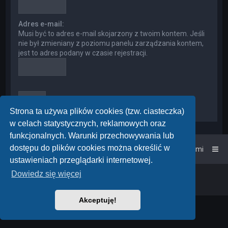
Adres e-mail:
Musi być to adres e-mail skojarzony z twoim kontem. Jeśli
nie był zmieniany z poziomu panelu zarządzania kontem,
jest to adres podany w czasie rejestracji.
Strona ta używa plików cookies (tzw. ciasteczka)
w celach statystycznych, reklamowych oraz
funkcjonalnych. Warunki przechowywania lub
dostępu do plików cookies można określić w
Strona główna
Kontakt z nami
ustawieniach przeglądarki internetowej.
Dowiedz się więcej
Powered by
phpBB
™
• Design by
PlanetStyles
Polski pakiet językowy dostarcza
phpBB.pl
Akceptuję!