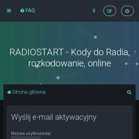
FAQ
RADIOSTART - Kody do Radia,
rozkodowanie, online
S
Strona główna
z
u
Wyślij e-mail aktywacyjny
k
a
Nazwa użytkownika:
j