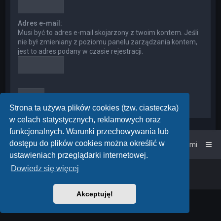
Adres e-mail:
Musi być to adres e-mail skojarzony z twoim kontem. Jeśli
nie był zmieniany z poziomu panelu zarządzania kontem,
jest to adres podany w czasie rejestracji.
Strona ta używa plików cookies (tzw. ciasteczka)
w celach statystycznych, reklamowych oraz
funkcjonalnych. Warunki przechowywania lub
dostępu do plików cookies można określić w
Strona główna
Kontakt z nami
ustawieniach przeglądarki internetowej.
Dowiedz się więcej
Powered by
phpBB
™
• Design by
PlanetStyles
Polski pakiet językowy dostarcza
phpBB.pl
Akceptuję!