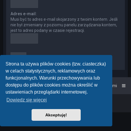
Adres e-mail:
Musi być to adres e-mail skojarzony z twoim kontem. Jeśli
nie był zmieniany z poziomu panelu zarządzania kontem,
jest to adres podany w czasie rejestracji.
Strona ta używa plików cookies (tzw. ciasteczka)
w celach statystycznych, reklamowych oraz
funkcjonalnych. Warunki przechowywania lub
dostępu do plików cookies można określić w
Strona główna
Kontakt z nami
ustawieniach przeglądarki internetowej.
Dowiedz się więcej
Powered by
phpBB
™
• Design by
PlanetStyles
Polski pakiet językowy dostarcza
phpBB.pl
Akceptuję!