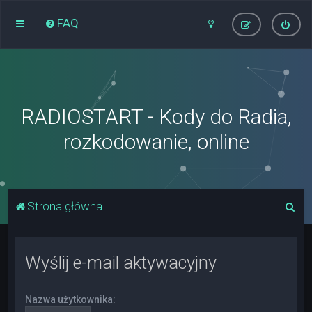
FAQ
RADIOSTART - Kody do Radia,
rozkodowanie, online
S
Strona główna
z
u
Wyślij e-mail aktywacyjny
k
a
Nazwa użytkownika:
j