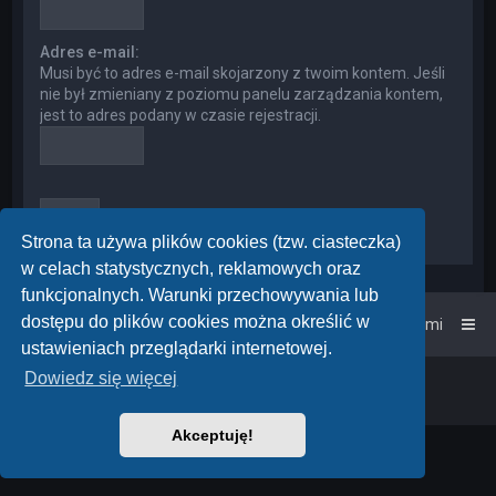
Adres e-mail:
Musi być to adres e-mail skojarzony z twoim kontem. Jeśli
nie był zmieniany z poziomu panelu zarządzania kontem,
jest to adres podany w czasie rejestracji.
Strona ta używa plików cookies (tzw. ciasteczka)
w celach statystycznych, reklamowych oraz
funkcjonalnych. Warunki przechowywania lub
dostępu do plików cookies można określić w
Strona główna
Kontakt z nami
ustawieniach przeglądarki internetowej.
Dowiedz się więcej
Powered by
phpBB
™
• Design by
PlanetStyles
Polski pakiet językowy dostarcza
phpBB.pl
Akceptuję!