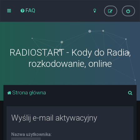
FAQ
RADIOSTART - Kody do Radia,
rozkodowanie, online
S
Strona główna
z
u
Wyślij e-mail aktywacyjny
k
a
Nazwa użytkownika:
j