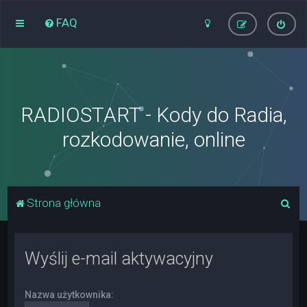
FAQ
RADIOSTART - Kody do Radia,
rozkodowanie, online
S
Strona główna
z
u
Wyślij e-mail aktywacyjny
k
a
Nazwa użytkownika:
j