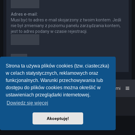
Adres e-mail:
Musi być to adres e-mail skojarzony z twoim kontem. Jeśli
nie był zmieniany z poziomu panelu zarządzania kontem,
jest to adres podany w czasie rejestracji.
Strona ta używa plików cookies (tzw. ciasteczka)
w celach statystycznych, reklamowych oraz
funkcjonalnych. Warunki przechowywania lub
dostępu do plików cookies można określić w
Strona główna
Kontakt z nami
ustawieniach przeglądarki internetowej.
Dowiedz się więcej
Powered by
phpBB
™
• Design by
PlanetStyles
Polski pakiet językowy dostarcza
phpBB.pl
Akceptuję!