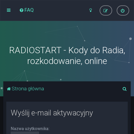
FAQ
RADIOSTART - Kody do Radia,
rozkodowanie, online
S
Strona główna
z
u
Wyślij e-mail aktywacyjny
k
a
Nazwa użytkownika:
j