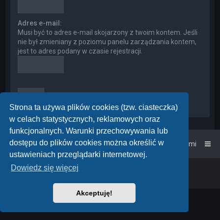
Adres e-mail:
Musi być to adres e-mail skojarzony z twoim kontem. Jeśli
nie był zmieniany z poziomu panelu zarządzania kontem,
jest to adres podany w czasie rejestracji.
Strona ta używa plików cookies (tzw. ciasteczka)
w celach statystycznych, reklamowych oraz
funkcjonalnych. Warunki przechowywania lub
dostępu do plików cookies można określić w
Strona główna
Kontakt z nami
ustawieniach przeglądarki internetowej.
Dowiedz się więcej
Powered by
phpBB
™
• Design by
PlanetStyles
Polski pakiet językowy dostarcza
phpBB.pl
Akceptuję!