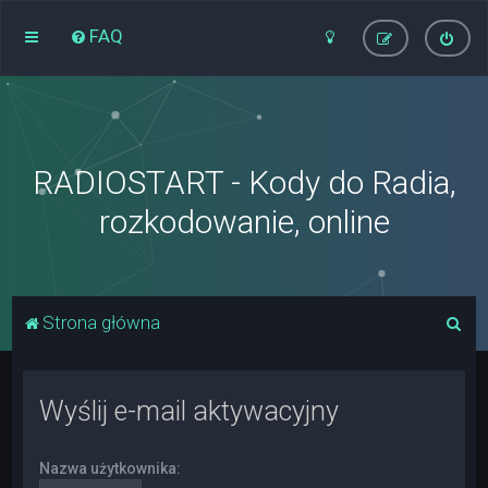
FAQ
RADIOSTART - Kody do Radia,
rozkodowanie, online
S
Strona główna
z
u
Wyślij e-mail aktywacyjny
k
a
Nazwa użytkownika:
j