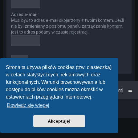
Adres e-mail:
Musi być to adres e-mail skojarzony z twoim kontem. Jeśli
nie był zmieniany z poziomu panelu zarządzania kontem,
jest to adres podany w czasie rejestracji.
Strona ta używa plików cookies (tzw. ciasteczka)
w celach statystycznych, reklamowych oraz
funkcjonalnych. Warunki przechowywania lub
dostępu do plików cookies można określić w
Strona główna
Kontakt z nami
ustawieniach przeglądarki internetowej.
Dowiedz się więcej
Powered by
phpBB
™
• Design by
PlanetStyles
Polski pakiet językowy dostarcza
phpBB.pl
Akceptuję!