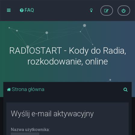
FAQ
RADIOSTART - Kody do Radia,
rozkodowanie, online
S
Strona główna
z
u
Wyślij e-mail aktywacyjny
k
a
Nazwa użytkownika:
j