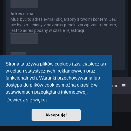
Adres e-mail:
Musi być to adres e-mail skojarzony z twoim kontem. Jeśli
nie był zmieniany z poziomu panelu zarządzania kontem,
jest to adres podany w czasie rejestracji.
Strona ta używa plików cookies (tzw. ciasteczka)
w celach statystycznych, reklamowych oraz
funkcjonalnych. Warunki przechowywania lub
dostępu do plików cookies można określić w
Strona główna
Kontakt z nami
ustawieniach przeglądarki internetowej.
Dowiedz się więcej
Powered by
phpBB
™
• Design by
PlanetStyles
Polski pakiet językowy dostarcza
phpBB.pl
Akceptuję!