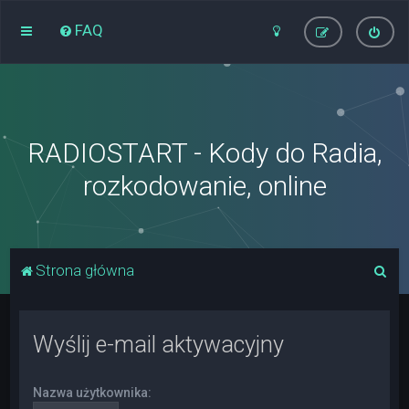
FAQ
RADIOSTART - Kody do Radia,
rozkodowanie, online
S
Strona główna
z
u
Wyślij e-mail aktywacyjny
k
a
Nazwa użytkownika:
j