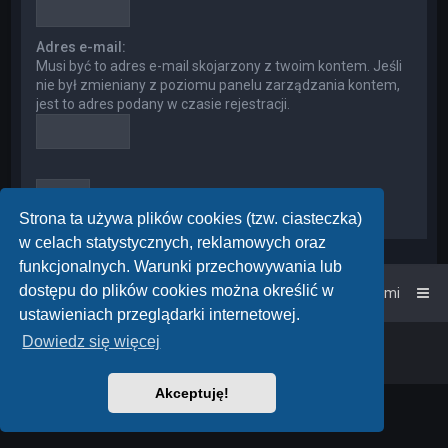
Adres e-mail:
Musi być to adres e-mail skojarzony z twoim kontem. Jeśli
nie był zmieniany z poziomu panelu zarządzania kontem,
jest to adres podany w czasie rejestracji.
Strona ta używa plików cookies (tzw. ciasteczka)
w celach statystycznych, reklamowych oraz
funkcjonalnych. Warunki przechowywania lub
dostępu do plików cookies można określić w
Strona główna
Kontakt z nami
ustawieniach przeglądarki internetowej.
Dowiedz się więcej
Powered by
phpBB
™
• Design by
PlanetStyles
Polski pakiet językowy dostarcza
phpBB.pl
Akceptuję!