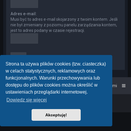
Adres e-mail:
Musi być to adres e-mail skojarzony z twoim kontem. Jeśli
nie był zmieniany z poziomu panelu zarządzania kontem,
jest to adres podany w czasie rejestracji.
Strona ta używa plików cookies (tzw. ciasteczka)
w celach statystycznych, reklamowych oraz
funkcjonalnych. Warunki przechowywania lub
dostępu do plików cookies można określić w
Strona główna
Kontakt z nami
ustawieniach przeglądarki internetowej.
Dowiedz się więcej
Powered by
phpBB
™
• Design by
PlanetStyles
Polski pakiet językowy dostarcza
phpBB.pl
Akceptuję!