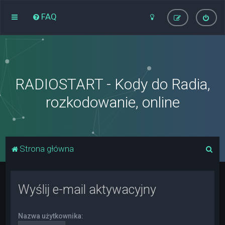
FAQ
RADIOSTART - Kody do Radia,
rozkodowanie, online
S
Strona główna
z
u
Wyślij e-mail aktywacyjny
k
a
Nazwa użytkownika:
j