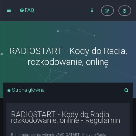
FAQ
RADIOSTART - Kody do Radia,
rozkodowanie, online
S
Strona główna
z
u
RADIOSTART - Kody do Radia,
k
rozkodowanie, online - Regulamin
a
j
Rejestrując się na witrynie „RADIOSTART - Kody do Radia,