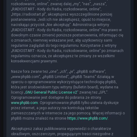
rozkodowanie, online”, zwanej dalej „my”, ”nas”, „nasza”,
„RADIOSTART - Kody do Radia, rozkodowanie, online”,
„https://radiostart.pl”, akceptujesz wyszczególnione poniżej
postanowienia. Jeśli ich nie akceptujesz, opuść to miejsce,
naciskając przycisk „Nie akceptuję”. Administracja witryny
„RADIOSTART - Kody do Radia, rozkodowanie, online” ma prawo w
dowolnym czasie zmienić poniższe postanowienia, informując cię
o zmianach, niemniej wskazane jest, aby użytkownicy sami
regularnie zaglądali do tego regulaminu. Korzystanie z witryny
„RADIOSTART - Kody do Radia, rozkodowanie, online” po zmianach
regulaminu oznacza, że akceptujesz te zmiany ze wszelkimi
konsekwencjami prawnymi.
Nasze fora zwane też „one”, „ich”, „je”, „phpBB software”,
„www.phpbb.com”, „phpBB Limited”, „phpBB Teams” działają w
oparciu o oprogramowanie wykorzystujące technologię phpBB,
która jest środowiskiem typu witryny (bulletin board), wydane na
licencji „
GNU General Public License v2
” zwanej też „GPL”.
Oprogramowanie jest dostępne do pobrania ze strony
www.phpbb.com
. Oprogramowanie phpBB tylko ułatwia dyskusje
przez internet, a jego autorzy nie kontrolują tekstów
zamieszczanych w internecie za jego pomocą. Więcej informacji o
phpBB można znaleźć na stronie
https://www.phpbb.com/
.
Akceptujesz zakaz publikowania wypowiedzi o charakterze
obraźliwym, oszczerczym, propagującym treści niezgodne z