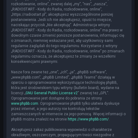
rozkodowanie, online”, zwanej dalej „my”, ”nas”, „nasza”,
„RADIOSTART - Kody do Radia, rozkodowanie, online”,
„https://radiostart.pl”, akceptujesz wyszczególnione poniżej
postanowienia. Jeśli ich nie akceptujesz, opuść to miejsce,
naciskając przycisk „Nie akceptuję”. Administracja witryny
„RADIOSTART - Kody do Radia, rozkodowanie, online” ma prawo w
dowolnym czasie zmienić poniższe postanowienia, informując cię
o zmianach, niemniej wskazane jest, aby użytkownicy sami
regularnie zaglądali do tego regulaminu. Korzystanie z witryny
„RADIOSTART - Kody do Radia, rozkodowanie, online” po zmianach
regulaminu oznacza, że akceptujesz te zmiany ze wszelkimi
konsekwencjami prawnymi.
Nasze fora zwane też „one”, „ich”, „je”, „phpBB software”,
„www.phpbb.com”, „phpBB Limited”, „phpBB Teams” działają w
oparciu o oprogramowanie wykorzystujące technologię phpBB,
która jest środowiskiem typu witryny (bulletin board), wydane na
licencji „
GNU General Public License v2
” zwanej też „GPL”.
Oprogramowanie jest dostępne do pobrania ze strony
www.phpbb.com
. Oprogramowanie phpBB tylko ułatwia dyskusje
przez internet, a jego autorzy nie kontrolują tekstów
zamieszczanych w internecie za jego pomocą. Więcej informacji o
phpBB można znaleźć na stronie
https://www.phpbb.com/
.
Akceptujesz zakaz publikowania wypowiedzi o charakterze
obraźliwym, oszczerczym, propagującym treści niezgodne z