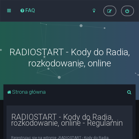
FAQ
RADIOSTART - Kody do Radia,
rozkodowanie, online
S
Strona główna
z
u
RADIOSTART - Kody do Radia,
k
rozkodowanie, online - Regulamin
a
j
Rejestrując się na witrynie „RADIOSTART - Kody do Radia,