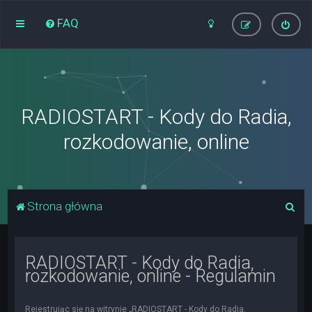
FAQ
RADIOSTART - Kody do Radia,
rozkodowanie, online
S
Strona główna
z
u
RADIOSTART - Kody do Radia,
k
rozkodowanie, online - Regulamin
a
j
Rejestrując się na witrynie „RADIOSTART - Kody do Radia,