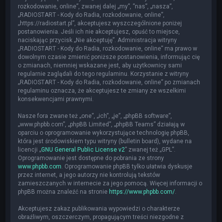
rozkodowanie, online”, zwanej dalej „my”, ”nas”, „nasza”,
„RADIOSTART - Kody do Radia, rozkodowanie, online”,
„https://radiostart.pl”, akceptujesz wyszczególnione poniżej
postanowienia. Jeśli ich nie akceptujesz, opuść to miejsce,
naciskając przycisk „Nie akceptuję”. Administracja witryny
„RADIOSTART - Kody do Radia, rozkodowanie, online” ma prawo w
dowolnym czasie zmienić poniższe postanowienia, informując cię
o zmianach, niemniej wskazane jest, aby użytkownicy sami
regularnie zaglądali do tego regulaminu. Korzystanie z witryny
„RADIOSTART - Kody do Radia, rozkodowanie, online” po zmianach
regulaminu oznacza, że akceptujesz te zmiany ze wszelkimi
konsekwencjami prawnymi.
Nasze fora zwane też „one”, „ich”, „je”, „phpBB software”,
„www.phpbb.com”, „phpBB Limited”, „phpBB Teams” działają w
oparciu o oprogramowanie wykorzystujące technologię phpBB,
która jest środowiskiem typu witryny (bulletin board), wydane na
licencji „
GNU General Public License v2
” zwanej też „GPL”.
Oprogramowanie jest dostępne do pobrania ze strony
www.phpbb.com
. Oprogramowanie phpBB tylko ułatwia dyskusje
przez internet, a jego autorzy nie kontrolują tekstów
zamieszczanych w internecie za jego pomocą. Więcej informacji o
phpBB można znaleźć na stronie
https://www.phpbb.com/
.
Akceptujesz zakaz publikowania wypowiedzi o charakterze
obraźliwym, oszczerczym, propagującym treści niezgodne z