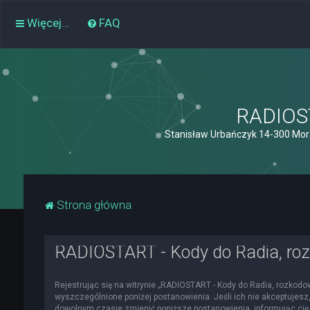
Więcej…
FAQ
RADIOST
Stanisław Urbańczyk 14-300 Mor
Strona główna
RADIOSTART - Kody do Radia, roz
Rejestrując się na witrynie „RADIOSTART - Kody do Radia, rozkodowa
wyszczególnione poniżej postanowienia. Jeśli ich nie akceptujesz,
dowolnym czasie zmienić poniższe postanowienia, informując cię 