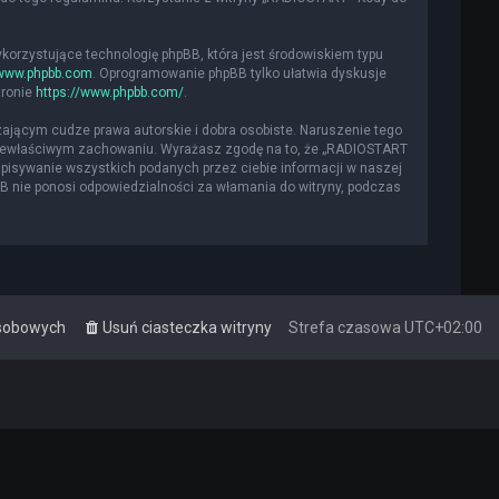
ykorzystujące technologię phpBB, która jest środowiskiem typu
www.phpbb.com
. Oprogramowanie phpBB tylko ułatwia dyskusje
tronie
https://www.phpbb.com/
.
ającym cudze prawa autorskie i dobra osobiste. Naruszenie tego
 niewłaściwym zachowaniu. Wyrażasz zgodę na to, że „RADIOSTART
apisywanie wszystkich podanych przez ciebie informacji w naszej
BB nie ponosi odpowiedzialności za włamania do witryny, podczas
osobowych
Usuń ciasteczka witryny
Strefa czasowa
UTC+02:00