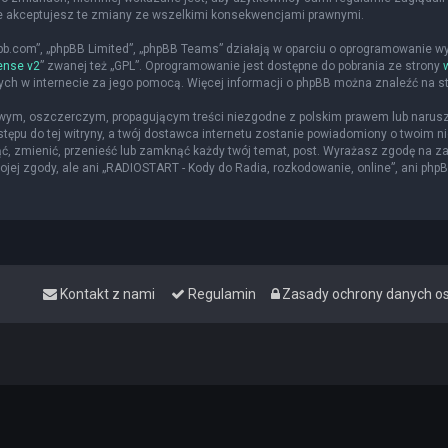
że akceptujesz te zmiany ze wszelkimi konsekwencjami prawnymi.
hpbb.com”, „phpBB Limited”, „phpBB Teams” działają w oparciu o oprogramowanie w
ense v2
” zwanej też „GPL”. Oprogramowanie jest dostępne do pobrania ze strony
nych w internecie za jego pomocą. Więcej informacji o phpBB można znaleźć na s
iwym, oszczerczym, propagującym treści niezgodne z polskim prawem lub narusz
ępu do tej witryny, a twój dostawca internetu zostanie powiadomiony o twoim
ąć, zmienić, przenieść lub zamknąć każdy twój temat, post. Wyrażasz zgodę na z
jej zgody, ale ani „RADIOSTART - Kody do Radia, rozkodowanie, online”, ani php
Kontakt z nami
Regulamin
Zasady ochrony danych 