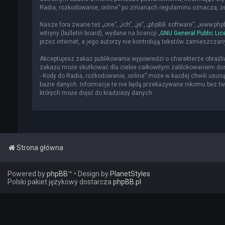
Radia, rozkodowanie, online” po zmianach regulaminu oznacza, 
Nasze fora zwane też „one”, „ich”, „je”, „phpBB software”, „www.p
witryny (bulletin board), wydane na licencji „
GNU General Public Lic
przez internet, a jego autorzy nie kontrolują tekstów zamieszcza
Akceptujesz zakaz publikowania wypowiedzi o charakterze obraźl
zakazu może skutkować dla ciebie całkowitym zablokowaniem dost
- Kody do Radia, rozkodowanie, online” może w każdej chwili usun
bazie danych. Informacje te nie będą przekazywane nikomu bez two
których może dojść do kradzieży danych.
Strona główna
Powered by
phpBB
™
• Design by
PlanetStyles
Polski pakiet językowy dostarcza
phpBB.pl