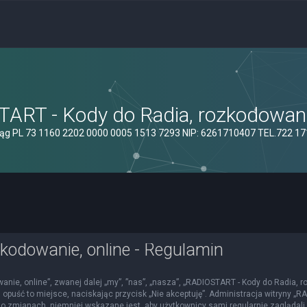
ART - Kody do Radia, rozkodowanie
ąg PL 73 1160 2202 0000 0005 1513 7293 NIP: 6261710407 TEL.722 1
kodowanie, online - Regulamin
nie, online”, zwanej dalej „my”, ”nas”, „nasza”, „RADIOSTART - Kody do Radia, roz
 opuść to miejsce, naciskając przycisk „Nie akceptuję”. Administracja witryny 
o zmianach, niemniej wskazane jest, aby użytkownicy sami regularnie zaglądali 