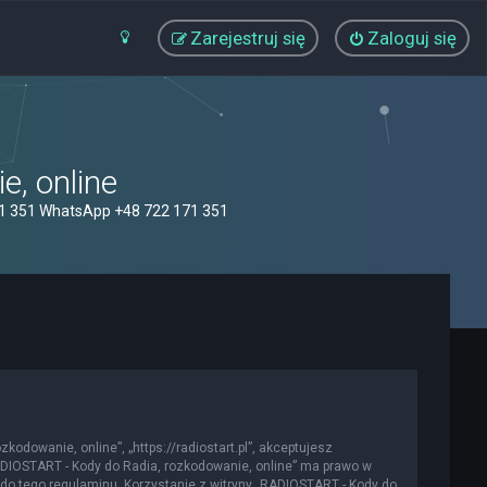
Zarejestruj się
Zaloguj się
, online
71 351 WhatsApp +48 722 171 351
kodowanie, online”, „https://radiostart.pl”, akceptujesz
„RADIOSTART - Kody do Radia, rozkodowanie, online” ma prawo w
do tego regulaminu. Korzystanie z witryny „RADIOSTART - Kody do