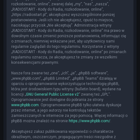
rozkodowanie, online”, zwanej dalej „my”, ”nas”, „nasza”,
„RADIOSTART - Kody do Radia, rozkodowanie, online”,
„https://radiostart.pl”, akceptujesz wyszczególnione poniżej
postanowienia. Jeśli ich nie akceptujesz, opuść to miejsce,
naciskając przycisk „Nie akceptuję”. Administracja witryny
„RADIOSTART - Kody do Radia, rozkodowanie, online” ma prawo w
dowolnym czasie zmienić poniższe postanowienia, informując cię
o zmianach, niemniej wskazane jest, aby użytkownicy sami
regularnie zaglądali do tego regulaminu. Korzystanie z witryny
„RADIOSTART - Kody do Radia, rozkodowanie, online” po zmianach
regulaminu oznacza, że akceptujesz te zmiany ze wszelkimi
konsekwencjami prawnymi.
Nasze fora zwane też „one”, „ich”, „je”, „phpBB software”,
„www.phpbb.com”, „phpBB Limited”, „phpBB Teams” działają w
oparciu o oprogramowanie wykorzystujące technologię phpBB,
która jest środowiskiem typu witryny (bulletin board), wydane na
licencji „
GNU General Public License v2
” zwanej też „GPL”.
Oprogramowanie jest dostępne do pobrania ze strony
www.phpbb.com
. Oprogramowanie phpBB tylko ułatwia dyskusje
przez internet, a jego autorzy nie kontrolują tekstów
zamieszczanych w internecie za jego pomocą. Więcej informacji o
phpBB można znaleźć na stronie
https://www.phpbb.com/
.
Akceptujesz zakaz publikowania wypowiedzi o charakterze
obraźliwym, oszczerczym, propagującym treści niezgodne z