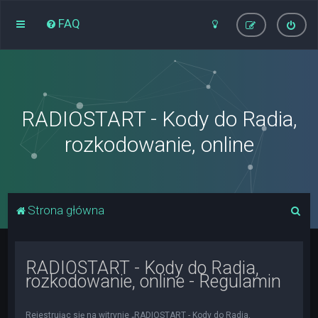
FAQ
RADIOSTART - Kody do Radia,
rozkodowanie, online
S
Strona główna
z
u
RADIOSTART - Kody do Radia,
k
rozkodowanie, online - Regulamin
a
j
Rejestrując się na witrynie „RADIOSTART - Kody do Radia,