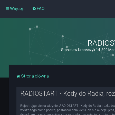
Więcej…
FAQ
RADIOST
Stanisław Urbańczyk 14-300 Mor
Strona główna
RADIOSTART - Kody do Radia, roz
Rejestrując się na witrynie „RADIOSTART - Kody do Radia, rozkodowa
wyszczególnione poniżej postanowienia. Jeśli ich nie akceptujesz,
dowolnym czasie zmienić poniższe postanowienia, informując cię 