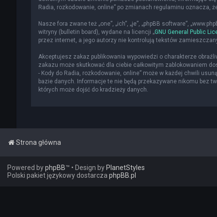
Radia, rozkodowanie, online” po zmianach regulaminu oznacza, 
Nasze fora zwane też „one”, „ich”, „je”, „phpBB software”, „www.p
witryny (bulletin board), wydane na licencji „
GNU General Public Lic
przez internet, a jego autorzy nie kontrolują tekstów zamieszcza
Akceptujesz zakaz publikowania wypowiedzi o charakterze obraźl
zakazu może skutkować dla ciebie całkowitym zablokowaniem dost
- Kody do Radia, rozkodowanie, online” może w każdej chwili usun
bazie danych. Informacje te nie będą przekazywane nikomu bez two
których może dojść do kradzieży danych.
Strona główna
Powered by
phpBB
™
• Design by
PlanetStyles
Polski pakiet językowy dostarcza
phpBB.pl