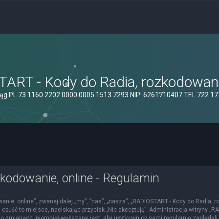
ART - Kody do Radia, rozkodowanie
ąg PL 73 1160 2202 0000 0005 1513 7293 NIP: 6261710407 TEL.722 1
kodowanie, online - Regulamin
nie, online”, zwanej dalej „my”, ”nas”, „nasza”, „RADIOSTART - Kody do Radia, roz
 opuść to miejsce, naciskając przycisk „Nie akceptuję”. Administracja witryny 
o zmianach, niemniej wskazane jest, aby użytkownicy sami regularnie zaglądali 