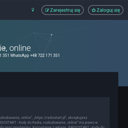
Zarejestruj się
Zaloguj się
, online
71 351 WhatsApp +48 722 171 351
kodowanie, online”, „https://radiostart.pl”, akceptujesz
„RADIOSTART - Kody do Radia, rozkodowanie, online” ma prawo w
do tego regulaminu. Korzystanie z witryny „RADIOSTART - Kody do