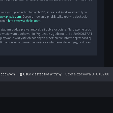
ykorzystujące technologię phpBB, która jest środowiskiem typu
www.phpbb.com
. Oprogramowanie phpBB tylko ułatwia dyskusje
tronie
https://www.phpbb.com/
.
ającym cudze prawa autorskie i dobra osobiste. Naruszenie tego
 niewłaściwym zachowaniu. Wyrażasz zgodę na to, że „RADIOSTART
apisywanie wszystkich podanych przez ciebie informacji w naszej
BB nie ponosi odpowiedzialności za włamania do witryny, podczas
osobowych
Usuń ciasteczka witryny
Strefa czasowa
UTC+02:00