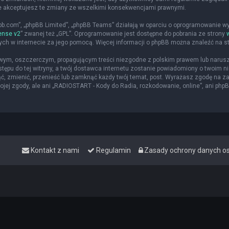
że akceptujesz te zmiany ze wszelkimi konsekwencjami prawnymi.
hpbb.com”, „phpBB Limited”, „phpBB Teams” działają w oparciu o oprogramowanie w
ense v2
” zwanej też „GPL”. Oprogramowanie jest dostępne do pobrania ze strony
nych w internecie za jego pomocą. Więcej informacji o phpBB można znaleźć na s
iwym, oszczerczym, propagującym treści niezgodne z polskim prawem lub narusz
ępu do tej witryny, a twój dostawca internetu zostanie powiadomiony o twoim
ąć, zmienić, przenieść lub zamknąć każdy twój temat, post. Wyrażasz zgodę na z
jej zgody, ale ani „RADIOSTART - Kody do Radia, rozkodowanie, online”, ani php
Kontakt z nami
Regulamin
Zasady ochrony danych 