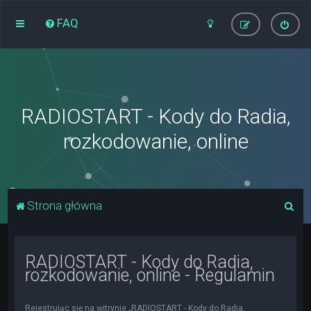
FAQ
RADIOSTART - Kody do Radia,
rozkodowanie, online
S
Strona główna
z
u
RADIOSTART - Kody do Radia,
k
rozkodowanie, online - Regulamin
a
j
Rejestrując się na witrynie „RADIOSTART - Kody do Radia,