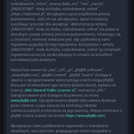
rozkodowanie, online”, zwanej dalej „my”, ”nas”, „nasza”,
„RADIOSTART - Kody do Radia, rozkodowanie, online”,
„https://radiostart.pl”, akceptujesz wyszczególnione poniżej
postanowienia. Jeśli ich nie akceptujesz, opuść to miejsce,
naciskając przycisk „Nie akceptuję”. Administracja witryny
„RADIOSTART - Kody do Radia, rozkodowanie, online” ma prawo w
dowolnym czasie zmienić poniższe postanowienia, informując cię
o zmianach, niemniej wskazane jest, aby użytkownicy sami
regularnie zaglądali do tego regulaminu. Korzystanie z witryny
„RADIOSTART - Kody do Radia, rozkodowanie, online” po zmianach
regulaminu oznacza, że akceptujesz te zmiany ze wszelkimi
konsekwencjami prawnymi.
Nasze fora zwane też „one”, „ich”, „je”, „phpBB software”,
„www.phpbb.com”, „phpBB Limited”, „phpBB Teams” działają w
oparciu o oprogramowanie wykorzystujące technologię phpBB,
która jest środowiskiem typu witryny (bulletin board), wydane na
licencji „
GNU General Public License v2
” zwanej też „GPL”.
Oprogramowanie jest dostępne do pobrania ze strony
www.phpbb.com
. Oprogramowanie phpBB tylko ułatwia dyskusje
przez internet, a jego autorzy nie kontrolują tekstów
zamieszczanych w internecie za jego pomocą. Więcej informacji o
phpBB można znaleźć na stronie
https://www.phpbb.com/
.
Akceptujesz zakaz publikowania wypowiedzi o charakterze
obraźliwym, oszczerczym, propagującym treści niezgodne z