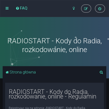
FAQ
RADIOSTART - Kody do Radia,
rozkodowanie, online
S
Strona główna
z
u
RADIOSTART - Kody do Radia,
k
rozkodowanie, online - Regulamin
a
j
Rejestrując się na witrynie „RADIOSTART - Kody do Radia,