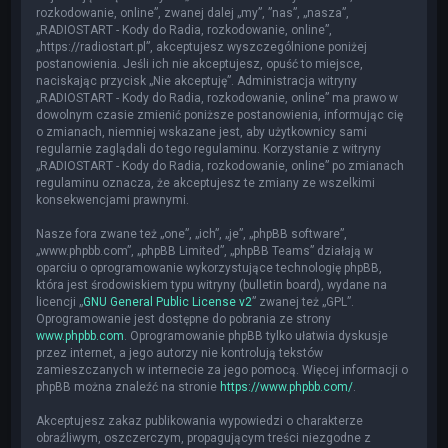
rozkodowanie, online”, zwanej dalej „my”, ”nas”, „nasza”,
„RADIOSTART - Kody do Radia, rozkodowanie, online”,
„https://radiostart.pl”, akceptujesz wyszczególnione poniżej
postanowienia. Jeśli ich nie akceptujesz, opuść to miejsce,
naciskając przycisk „Nie akceptuję”. Administracja witryny
„RADIOSTART - Kody do Radia, rozkodowanie, online” ma prawo w
dowolnym czasie zmienić poniższe postanowienia, informując cię
o zmianach, niemniej wskazane jest, aby użytkownicy sami
regularnie zaglądali do tego regulaminu. Korzystanie z witryny
„RADIOSTART - Kody do Radia, rozkodowanie, online” po zmianach
regulaminu oznacza, że akceptujesz te zmiany ze wszelkimi
konsekwencjami prawnymi.
Nasze fora zwane też „one”, „ich”, „je”, „phpBB software”,
„www.phpbb.com”, „phpBB Limited”, „phpBB Teams” działają w
oparciu o oprogramowanie wykorzystujące technologię phpBB,
która jest środowiskiem typu witryny (bulletin board), wydane na
licencji „
GNU General Public License v2
” zwanej też „GPL”.
Oprogramowanie jest dostępne do pobrania ze strony
www.phpbb.com
. Oprogramowanie phpBB tylko ułatwia dyskusje
przez internet, a jego autorzy nie kontrolują tekstów
zamieszczanych w internecie za jego pomocą. Więcej informacji o
phpBB można znaleźć na stronie
https://www.phpbb.com/
.
Akceptujesz zakaz publikowania wypowiedzi o charakterze
obraźliwym, oszczerczym, propagującym treści niezgodne z