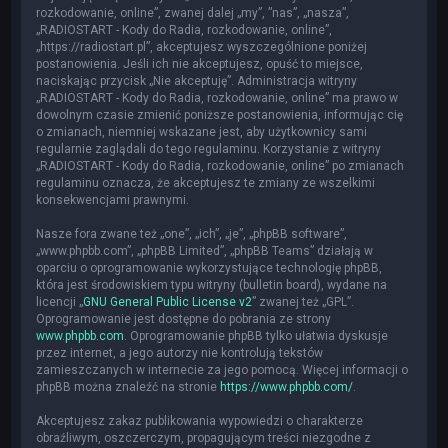
rozkodowanie, online”, zwanej dalej „my”, ”nas”, „nasza”,
„RADIOSTART - Kody do Radia, rozkodowanie, online”,
„https://radiostart.pl”, akceptujesz wyszczególnione poniżej
postanowienia. Jeśli ich nie akceptujesz, opuść to miejsce,
naciskając przycisk „Nie akceptuję”. Administracja witryny
„RADIOSTART - Kody do Radia, rozkodowanie, online” ma prawo w
dowolnym czasie zmienić poniższe postanowienia, informując cię
o zmianach, niemniej wskazane jest, aby użytkownicy sami
regularnie zaglądali do tego regulaminu. Korzystanie z witryny
„RADIOSTART - Kody do Radia, rozkodowanie, online” po zmianach
regulaminu oznacza, że akceptujesz te zmiany ze wszelkimi
konsekwencjami prawnymi.
Nasze fora zwane też „one”, „ich”, „je”, „phpBB software”,
„www.phpbb.com”, „phpBB Limited”, „phpBB Teams” działają w
oparciu o oprogramowanie wykorzystujące technologię phpBB,
która jest środowiskiem typu witryny (bulletin board), wydane na
licencji „
GNU General Public License v2
” zwanej też „GPL”.
Oprogramowanie jest dostępne do pobrania ze strony
www.phpbb.com
. Oprogramowanie phpBB tylko ułatwia dyskusje
przez internet, a jego autorzy nie kontrolują tekstów
zamieszczanych w internecie za jego pomocą. Więcej informacji o
phpBB można znaleźć na stronie
https://www.phpbb.com/
.
Akceptujesz zakaz publikowania wypowiedzi o charakterze
obraźliwym, oszczerczym, propagującym treści niezgodne z