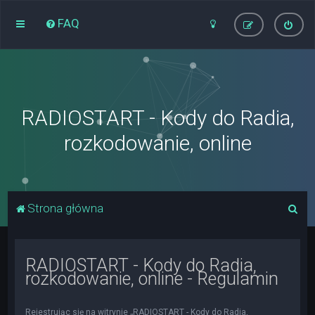
FAQ
RADIOSTART - Kody do Radia,
rozkodowanie, online
S
Strona główna
z
u
RADIOSTART - Kody do Radia,
k
rozkodowanie, online - Regulamin
a
j
Rejestrując się na witrynie „RADIOSTART - Kody do Radia,