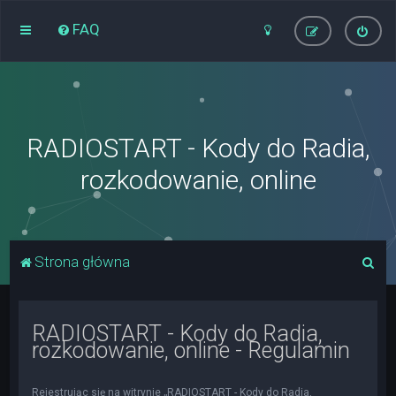
FAQ
RADIOSTART - Kody do Radia,
rozkodowanie, online
S
Strona główna
z
u
RADIOSTART - Kody do Radia,
k
rozkodowanie, online - Regulamin
a
j
Rejestrując się na witrynie „RADIOSTART - Kody do Radia,