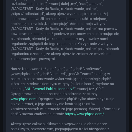
rozkodowanie, online”, zwanej dalej „my”, ”nas”, „nasza”,
„RADIOSTART - Kody do Radia, rozkodowanie, online”,
„https://radiostart.pl”, akceptujesz wyszczególnione poniżej
postanowienia. Jeśli ich nie akceptujesz, opuść to miejsce,
naciskając przycisk „Nie akceptuję”. Administracja witryny
„RADIOSTART - Kody do Radia, rozkodowanie, online” ma prawo w
dowolnym czasie zmienić poniższe postanowienia, informując cię
o zmianach, niemniej wskazane jest, aby użytkownicy sami
regularnie zaglądali do tego regulaminu. Korzystanie z witryny
„RADIOSTART - Kody do Radia, rozkodowanie, online” po zmianach
regulaminu oznacza, że akceptujesz te zmiany ze wszelkimi
konsekwencjami prawnymi.
Nasze fora zwane też „one”, „ich”, „je”, „phpBB software”,
„www.phpbb.com”, „phpBB Limited”, „phpBB Teams” działają w
oparciu o oprogramowanie wykorzystujące technologię phpBB,
która jest środowiskiem typu witryny (bulletin board), wydane na
licencji „
GNU General Public License v2
” zwanej też „GPL”.
Oprogramowanie jest dostępne do pobrania ze strony
www.phpbb.com
. Oprogramowanie phpBB tylko ułatwia dyskusje
przez internet, a jego autorzy nie kontrolują tekstów
zamieszczanych w internecie za jego pomocą. Więcej informacji o
phpBB można znaleźć na stronie
https://www.phpbb.com/
.
Akceptujesz zakaz publikowania wypowiedzi o charakterze
obraźliwym, oszczerczym, propagującym treści niezgodne z