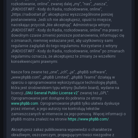
rozkodowanie, online”, zwanej dalej „my”, ”nas”, „nasza”,
„RADIOSTART - Kody do Radia, rozkodowanie, online”,
„https://radiostart.pl”, akceptujesz wyszczególnione poniżej
postanowienia. Jeśli ich nie akceptujesz, opuść to miejsce,
naciskając przycisk „Nie akceptuję”. Administracja witryny
„RADIOSTART - Kody do Radia, rozkodowanie, online” ma prawo w
dowolnym czasie zmienić poniższe postanowienia, informując cię
o zmianach, niemniej wskazane jest, aby użytkownicy sami
regularnie zaglądali do tego regulaminu. Korzystanie z witryny
„RADIOSTART - Kody do Radia, rozkodowanie, online” po zmianach
regulaminu oznacza, że akceptujesz te zmiany ze wszelkimi
konsekwencjami prawnymi.
Nasze fora zwane też „one”, „ich”, „je”, „phpBB software”,
„www.phpbb.com”, „phpBB Limited”, „phpBB Teams” działają w
oparciu o oprogramowanie wykorzystujące technologię phpBB,
która jest środowiskiem typu witryny (bulletin board), wydane na
licencji „
GNU General Public License v2
” zwanej też „GPL”.
Oprogramowanie jest dostępne do pobrania ze strony
www.phpbb.com
. Oprogramowanie phpBB tylko ułatwia dyskusje
przez internet, a jego autorzy nie kontrolują tekstów
zamieszczanych w internecie za jego pomocą. Więcej informacji o
phpBB można znaleźć na stronie
https://www.phpbb.com/
.
Akceptujesz zakaz publikowania wypowiedzi o charakterze
obraźliwym, oszczerczym, propagującym treści niezgodne z