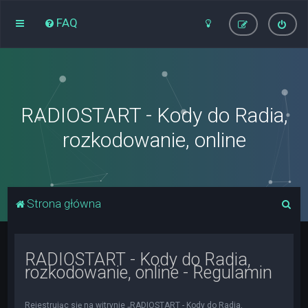
FAQ
RADIOSTART - Kody do Radia,
rozkodowanie, online
S
Strona główna
z
u
RADIOSTART - Kody do Radia,
k
rozkodowanie, online - Regulamin
a
j
Rejestrując się na witrynie „RADIOSTART - Kody do Radia,