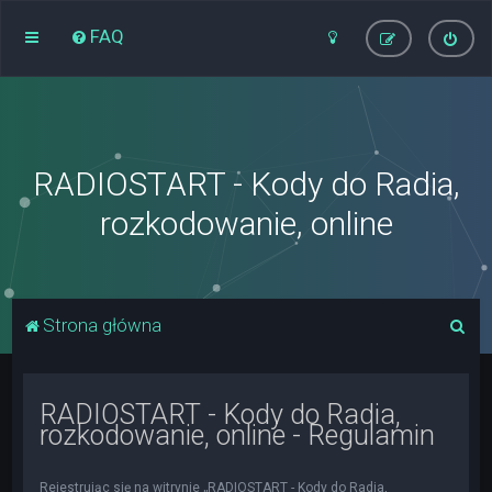
FAQ
RADIOSTART - Kody do Radia,
rozkodowanie, online
S
Strona główna
z
u
RADIOSTART - Kody do Radia,
k
rozkodowanie, online - Regulamin
a
j
Rejestrując się na witrynie „RADIOSTART - Kody do Radia,