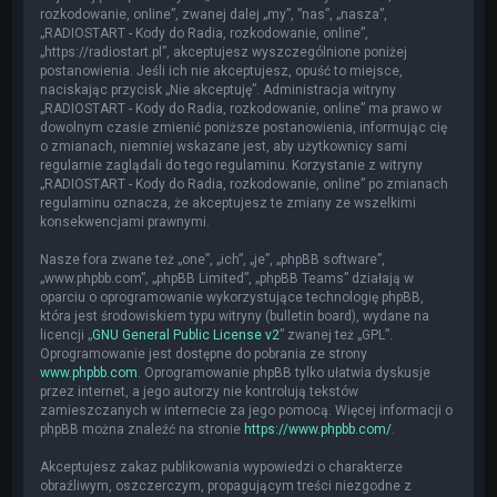
rozkodowanie, online”, zwanej dalej „my”, ”nas”, „nasza”,
„RADIOSTART - Kody do Radia, rozkodowanie, online”,
„https://radiostart.pl”, akceptujesz wyszczególnione poniżej
postanowienia. Jeśli ich nie akceptujesz, opuść to miejsce,
naciskając przycisk „Nie akceptuję”. Administracja witryny
„RADIOSTART - Kody do Radia, rozkodowanie, online” ma prawo w
dowolnym czasie zmienić poniższe postanowienia, informując cię
o zmianach, niemniej wskazane jest, aby użytkownicy sami
regularnie zaglądali do tego regulaminu. Korzystanie z witryny
„RADIOSTART - Kody do Radia, rozkodowanie, online” po zmianach
regulaminu oznacza, że akceptujesz te zmiany ze wszelkimi
konsekwencjami prawnymi.
Nasze fora zwane też „one”, „ich”, „je”, „phpBB software”,
„www.phpbb.com”, „phpBB Limited”, „phpBB Teams” działają w
oparciu o oprogramowanie wykorzystujące technologię phpBB,
która jest środowiskiem typu witryny (bulletin board), wydane na
licencji „
GNU General Public License v2
” zwanej też „GPL”.
Oprogramowanie jest dostępne do pobrania ze strony
www.phpbb.com
. Oprogramowanie phpBB tylko ułatwia dyskusje
przez internet, a jego autorzy nie kontrolują tekstów
zamieszczanych w internecie za jego pomocą. Więcej informacji o
phpBB można znaleźć na stronie
https://www.phpbb.com/
.
Akceptujesz zakaz publikowania wypowiedzi o charakterze
obraźliwym, oszczerczym, propagującym treści niezgodne z