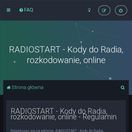
FAQ
RADIOSTART - Kody do Radia,
rozkodowanie, online
S
Strona główna
z
u
RADIOSTART - Kody do Radia,
k
rozkodowanie, online - Regulamin
a
j
Rejestrując się na witrynie „RADIOSTART - Kody do Radia,