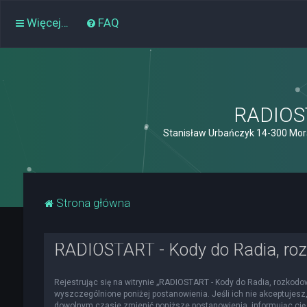
Więcej…
FAQ
RADIOST
Stanisław Urbańczyk 14-300 Mor
Strona główna
RADIOSTART - Kody do Radia, roz
Rejestrując się na witrynie „RADIOSTART - Kody do Radia, rozkodowa
wyszczególnione poniżej postanowienia. Jeśli ich nie akceptujesz,
dowolnym czasie zmienić poniższe postanowienia, informując cię 