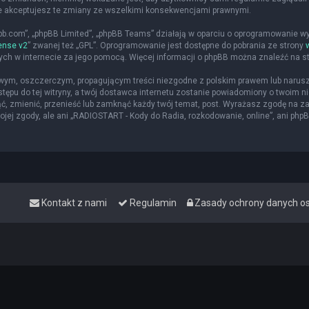
że akceptujesz te zmiany ze wszelkimi konsekwencjami prawnymi.
hpbb.com”, „phpBB Limited”, „phpBB Teams” działają w oparciu o oprogramowanie w
ense v2
” zwanej też „GPL”. Oprogramowanie jest dostępne do pobrania ze strony
nych w internecie za jego pomocą. Więcej informacji o phpBB można znaleźć na s
iwym, oszczerczym, propagującym treści niezgodne z polskim prawem lub narusz
ępu do tej witryny, a twój dostawca internetu zostanie powiadomiony o twoim
ąć, zmienić, przenieść lub zamknąć każdy twój temat, post. Wyrażasz zgodę na z
jej zgody, ale ani „RADIOSTART - Kody do Radia, rozkodowanie, online”, ani php
Kontakt z nami
Regulamin
Zasady ochrony danych 