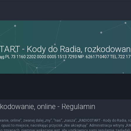
ART - Kody do Radia, rozkodowanie
ąg PL 73 1160 2202 0000 0005 1513 7293 NIP: 6261710407 TEL.722 1
kodowanie, online - Regulamin
nie, online”, zwanej dalej „my”, ”nas”, „nasza”, „RADIOSTART - Kody do Radia, roz
 opuść to miejsce, naciskając przycisk „Nie akceptuję”. Administracja witryny 
o zmianach, niemniej wskazane jest, aby użytkownicy sami regularnie zaglądali 