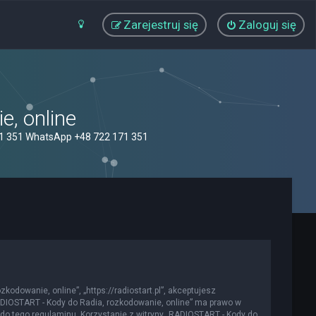
Zarejestruj się
Zaloguj się
, online
71 351 WhatsApp +48 722 171 351
kodowanie, online”, „https://radiostart.pl”, akceptujesz
„RADIOSTART - Kody do Radia, rozkodowanie, online” ma prawo w
do tego regulaminu. Korzystanie z witryny „RADIOSTART - Kody do