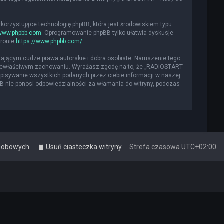
ykorzystujące technologię phpBB, która jest środowiskiem typu
www.phpbb.com
. Oprogramowanie phpBB tylko ułatwia dyskusje
tronie
https://www.phpbb.com/
.
ającym cudze prawa autorskie i dobra osobiste. Naruszenie tego
 niewłaściwym zachowaniu. Wyrażasz zgodę na to, że „RADIOSTART
apisywanie wszystkich podanych przez ciebie informacji w naszej
BB nie ponosi odpowiedzialności za włamania do witryny, podczas
osobowych
Usuń ciasteczka witryny
Strefa czasowa
UTC+02:00