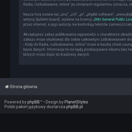
Radia, rozkodowanie, online” po zmianach regulaminu oznacza, 
Nasze fora zwane też „one”, „ich”, „je”, „phpBB software”, „www.p
witryny (bulletin board), wydane na licencji „
GNU General Public Lic
przez internet, a jego autorzy nie kontrolują tekstów zamieszcza
Akceptujesz zakaz publikowania wypowiedzi o charakterze obraźl
zakazu może skutkować dla ciebie całkowitym zablokowaniem dost
- Kody do Radia, rozkodowanie, online” może w każdej chwili usun
bazie danych. Informacje te nie będą przekazywane nikomu bez two
których może dojść do kradzieży danych.
Strona główna
Powered by
phpBB
™
• Design by
PlanetStyles
Polski pakiet językowy dostarcza
phpBB.pl