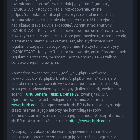
rozkodowanie, online”, zwanej dalej „my”, ”nas”, „nasza”,
„RADIOSTART - Kody do Radia, rozkodowanie, online”,
„https://radiostart.pl”, akceptujesz wyszczególnione poniżej
postanowienia. Jeśli ich nie akceptujesz, opuść to miejsce,
naciskając przycisk „Nie akceptuję”. Administracja witryny
„RADIOSTART - Kody do Radia, rozkodowanie, online” ma prawo w
dowolnym czasie zmienić poniższe postanowienia, informując cię
o zmianach, niemniej wskazane jest, aby użytkownicy sami
regularnie zaglądali do tego regulaminu. Korzystanie z witryny
„RADIOSTART - Kody do Radia, rozkodowanie, online” po zmianach
regulaminu oznacza, że akceptujesz te zmiany ze wszelkimi
konsekwencjami prawnymi.
Nasze fora zwane też „one”, „ich”, „je”, „phpBB software”,
„www.phpbb.com”, „phpBB Limited”, „phpBB Teams” działają w
oparciu o oprogramowanie wykorzystujące technologię phpBB,
która jest środowiskiem typu witryny (bulletin board), wydane na
licencji „
GNU General Public License v2
” zwanej też „GPL”.
Oprogramowanie jest dostępne do pobrania ze strony
www.phpbb.com
. Oprogramowanie phpBB tylko ułatwia dyskusje
przez internet, a jego autorzy nie kontrolują tekstów
zamieszczanych w internecie za jego pomocą. Więcej informacji o
phpBB można znaleźć na stronie
https://www.phpbb.com/
.
Akceptujesz zakaz publikowania wypowiedzi o charakterze
obraźliwym, oszczerczym, propagującym treści niezgodne z