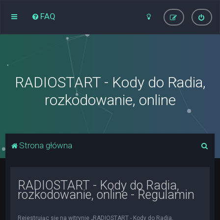
FAQ
RADIOSTART - Kody do Radia,
rozkodowanie, online
S
Strona główna
z
u
RADIOSTART - Kody do Radia,
k
rozkodowanie, online - Regulamin
a
j
Rejestrując się na witrynie „RADIOSTART - Kody do Radia,