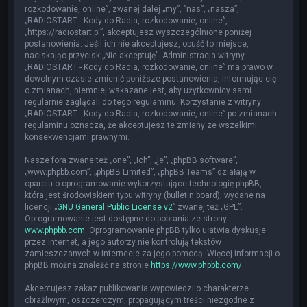
rozkodowanie, online”, zwanej dalej „my”, ”nas”, „nasza”,
„RADIOSTART - Kody do Radia, rozkodowanie, online”,
„https://radiostart.pl”, akceptujesz wyszczególnione poniżej
postanowienia. Jeśli ich nie akceptujesz, opuść to miejsce,
naciskając przycisk „Nie akceptuję”. Administracja witryny
„RADIOSTART - Kody do Radia, rozkodowanie, online” ma prawo w
dowolnym czasie zmienić poniższe postanowienia, informując cię
o zmianach, niemniej wskazane jest, aby użytkownicy sami
regularnie zaglądali do tego regulaminu. Korzystanie z witryny
„RADIOSTART - Kody do Radia, rozkodowanie, online” po zmianach
regulaminu oznacza, że akceptujesz te zmiany ze wszelkimi
konsekwencjami prawnymi.
Nasze fora zwane też „one”, „ich”, „je”, „phpBB software”,
„www.phpbb.com”, „phpBB Limited”, „phpBB Teams” działają w
oparciu o oprogramowanie wykorzystujące technologię phpBB,
która jest środowiskiem typu witryny (bulletin board), wydane na
licencji „
GNU General Public License v2
” zwanej też „GPL”.
Oprogramowanie jest dostępne do pobrania ze strony
www.phpbb.com
. Oprogramowanie phpBB tylko ułatwia dyskusje
przez internet, a jego autorzy nie kontrolują tekstów
zamieszczanych w internecie za jego pomocą. Więcej informacji o
phpBB można znaleźć na stronie
https://www.phpbb.com/
.
Akceptujesz zakaz publikowania wypowiedzi o charakterze
obraźliwym, oszczerczym, propagującym treści niezgodne z