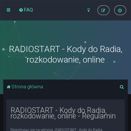
FAQ
RADIOSTART - Kody do Radia,
rozkodowanie, online
S
Strona główna
z
u
RADIOSTART - Kody do Radia,
k
rozkodowanie, online - Regulamin
a
j
Rejestrując się na witrynie „RADIOSTART - Kody do Radia,