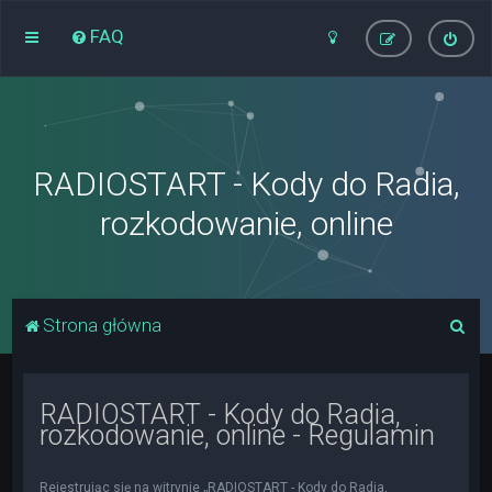
FAQ
RADIOSTART - Kody do Radia,
rozkodowanie, online
S
Strona główna
z
u
RADIOSTART - Kody do Radia,
k
rozkodowanie, online - Regulamin
a
j
Rejestrując się na witrynie „RADIOSTART - Kody do Radia,