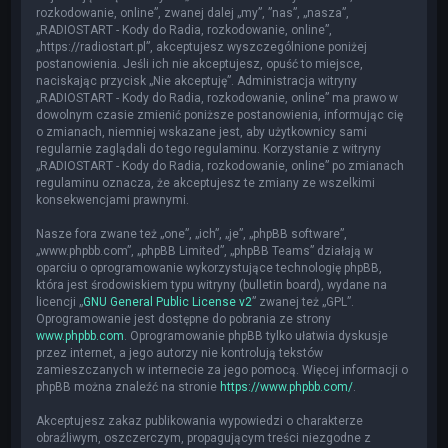
rozkodowanie, online”, zwanej dalej „my”, ”nas”, „nasza”,
„RADIOSTART - Kody do Radia, rozkodowanie, online”,
„https://radiostart.pl”, akceptujesz wyszczególnione poniżej
postanowienia. Jeśli ich nie akceptujesz, opuść to miejsce,
naciskając przycisk „Nie akceptuję”. Administracja witryny
„RADIOSTART - Kody do Radia, rozkodowanie, online” ma prawo w
dowolnym czasie zmienić poniższe postanowienia, informując cię
o zmianach, niemniej wskazane jest, aby użytkownicy sami
regularnie zaglądali do tego regulaminu. Korzystanie z witryny
„RADIOSTART - Kody do Radia, rozkodowanie, online” po zmianach
regulaminu oznacza, że akceptujesz te zmiany ze wszelkimi
konsekwencjami prawnymi.
Nasze fora zwane też „one”, „ich”, „je”, „phpBB software”,
„www.phpbb.com”, „phpBB Limited”, „phpBB Teams” działają w
oparciu o oprogramowanie wykorzystujące technologię phpBB,
która jest środowiskiem typu witryny (bulletin board), wydane na
licencji „
GNU General Public License v2
” zwanej też „GPL”.
Oprogramowanie jest dostępne do pobrania ze strony
www.phpbb.com
. Oprogramowanie phpBB tylko ułatwia dyskusje
przez internet, a jego autorzy nie kontrolują tekstów
zamieszczanych w internecie za jego pomocą. Więcej informacji o
phpBB można znaleźć na stronie
https://www.phpbb.com/
.
Akceptujesz zakaz publikowania wypowiedzi o charakterze
obraźliwym, oszczerczym, propagującym treści niezgodne z