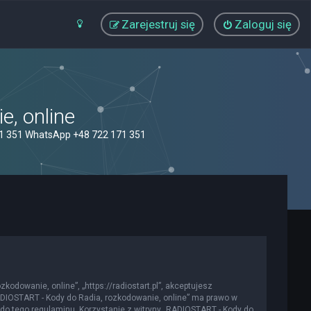
Zarejestruj się
Zaloguj się
, online
71 351 WhatsApp +48 722 171 351
kodowanie, online”, „https://radiostart.pl”, akceptujesz
„RADIOSTART - Kody do Radia, rozkodowanie, online” ma prawo w
do tego regulaminu. Korzystanie z witryny „RADIOSTART - Kody do