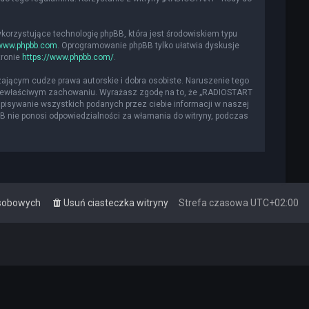
ykorzystujące technologię phpBB, która jest środowiskiem typu
www.phpbb.com
. Oprogramowanie phpBB tylko ułatwia dyskusje
tronie
https://www.phpbb.com/
.
ającym cudze prawa autorskie i dobra osobiste. Naruszenie tego
 niewłaściwym zachowaniu. Wyrażasz zgodę na to, że „RADIOSTART
apisywanie wszystkich podanych przez ciebie informacji w naszej
BB nie ponosi odpowiedzialności za włamania do witryny, podczas
osobowych
Usuń ciasteczka witryny
Strefa czasowa
UTC+02:00