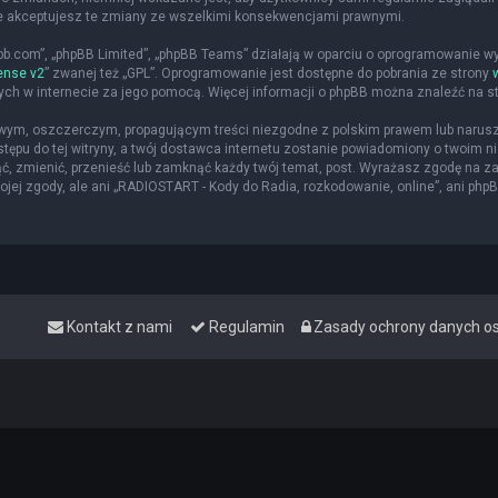
że akceptujesz te zmiany ze wszelkimi konsekwencjami prawnymi.
hpbb.com”, „phpBB Limited”, „phpBB Teams” działają w oparciu o oprogramowanie w
ense v2
” zwanej też „GPL”. Oprogramowanie jest dostępne do pobrania ze strony
nych w internecie za jego pomocą. Więcej informacji o phpBB można znaleźć na s
iwym, oszczerczym, propagującym treści niezgodne z polskim prawem lub narusz
ępu do tej witryny, a twój dostawca internetu zostanie powiadomiony o twoim
ąć, zmienić, przenieść lub zamknąć każdy twój temat, post. Wyrażasz zgodę na z
jej zgody, ale ani „RADIOSTART - Kody do Radia, rozkodowanie, online”, ani php
Kontakt z nami
Regulamin
Zasady ochrony danych 