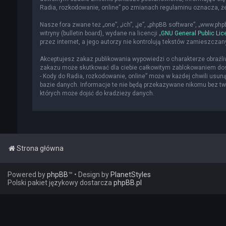
Radia, rozkodowanie, online” po zmianach regulaminu oznacza, 
Nasze fora zwane też „one”, „ich”, „je”, „phpBB software”, „www.p
witryny (bulletin board), wydane na licencji „
GNU General Public Lic
przez internet, a jego autorzy nie kontrolują tekstów zamieszcza
Akceptujesz zakaz publikowania wypowiedzi o charakterze obraźl
zakazu może skutkować dla ciebie całkowitym zablokowaniem dost
- Kody do Radia, rozkodowanie, online” może w każdej chwili usun
bazie danych. Informacje te nie będą przekazywane nikomu bez two
których może dojść do kradzieży danych.
Strona główna
Powered by
phpBB
™
• Design by
PlanetStyles
Polski pakiet językowy dostarcza
phpBB.pl