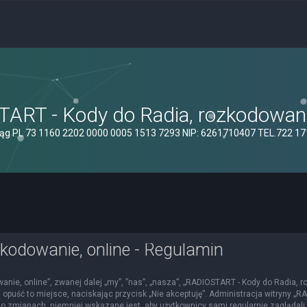
ART - Kody do Radia, rozkodowanie
ąg PL 73 1160 2202 0000 0005 1513 7293 NIP: 6261710407 TEL.722 1
kodowanie, online - Regulamin
nie, online”, zwanej dalej „my”, ”nas”, „nasza”, „RADIOSTART - Kody do Radia, roz
 opuść to miejsce, naciskając przycisk „Nie akceptuję”. Administracja witryny 
o zmianach, niemniej wskazane jest, aby użytkownicy sami regularnie zaglądali 