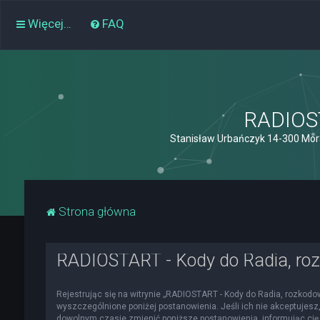
Więcej…
FAQ
RADIOST
Stanisław Urbańczyk 14-300 Mor
Strona główna
RADIOSTART - Kody do Radia, roz
Rejestrując się na witrynie „RADIOSTART - Kody do Radia, rozkodowa
wyszczególnione poniżej postanowienia. Jeśli ich nie akceptujesz,
dowolnym czasie zmienić poniższe postanowienia, informując cię 