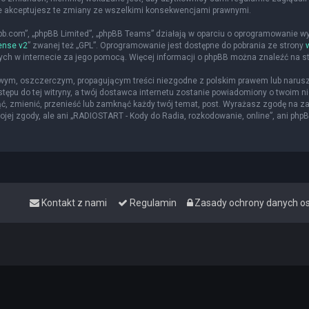
że akceptujesz te zmiany ze wszelkimi konsekwencjami prawnymi.
hpbb.com”, „phpBB Limited”, „phpBB Teams” działają w oparciu o oprogramowanie w
ense v2
” zwanej też „GPL”. Oprogramowanie jest dostępne do pobrania ze strony
nych w internecie za jego pomocą. Więcej informacji o phpBB można znaleźć na s
iwym, oszczerczym, propagującym treści niezgodne z polskim prawem lub narusz
ępu do tej witryny, a twój dostawca internetu zostanie powiadomiony o twoim
ąć, zmienić, przenieść lub zamknąć każdy twój temat, post. Wyrażasz zgodę na z
jej zgody, ale ani „RADIOSTART - Kody do Radia, rozkodowanie, online”, ani php
Kontakt z nami
Regulamin
Zasady ochrony danych 