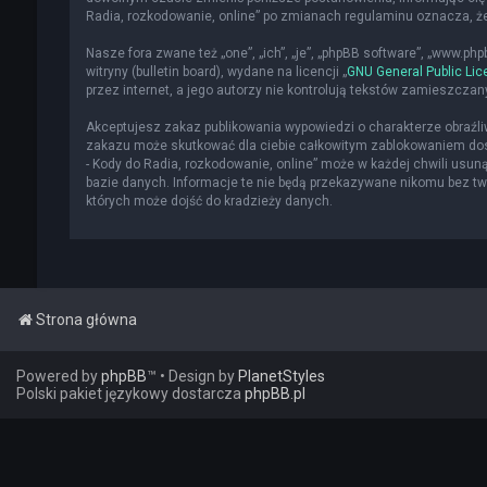
Radia, rozkodowanie, online” po zmianach regulaminu oznacza, 
Nasze fora zwane też „one”, „ich”, „je”, „phpBB software”, „www.p
witryny (bulletin board), wydane na licencji „
GNU General Public Lic
przez internet, a jego autorzy nie kontrolują tekstów zamieszcza
Akceptujesz zakaz publikowania wypowiedzi o charakterze obraźl
zakazu może skutkować dla ciebie całkowitym zablokowaniem dost
- Kody do Radia, rozkodowanie, online” może w każdej chwili usun
bazie danych. Informacje te nie będą przekazywane nikomu bez two
których może dojść do kradzieży danych.
Strona główna
Powered by
phpBB
™
• Design by
PlanetStyles
Polski pakiet językowy dostarcza
phpBB.pl