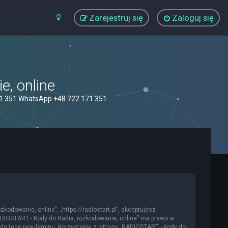
Zarejestruj się
Zaloguj się
, online
71 351 WhatsApp +48 722 171 351
kodowanie, online”, „https://radiostart.pl”, akceptujesz
„RADIOSTART - Kody do Radia, rozkodowanie, online” ma prawo w
do tego regulaminu. Korzystanie z witryny „RADIOSTART - Kody do