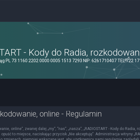
ART - Kody do Radia, rozkodowanie
ąg PL 73 1160 2202 0000 0005 1513 7293 NIP: 6261710407 TEL.722 1
kodowanie, online - Regulamin
nie, online”, zwanej dalej „my”, ”nas”, „nasza”, „RADIOSTART - Kody do Radia, roz
 opuść to miejsce, naciskając przycisk „Nie akceptuję”. Administracja witryny 
o zmianach, niemniej wskazane jest, aby użytkownicy sami regularnie zaglądali 