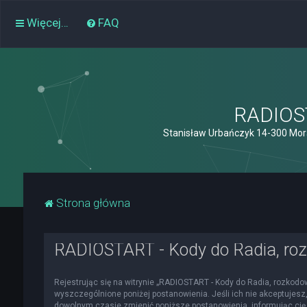
Więcej…
FAQ
RADIOST
Stanisław Urbańczyk 14-300 Mor
Strona główna
RADIOSTART - Kody do Radia, roz
Rejestrując się na witrynie „RADIOSTART - Kody do Radia, rozkodowa
wyszczególnione poniżej postanowienia. Jeśli ich nie akceptujesz,
dowolnym czasie zmienić poniższe postanowienia, informując cię 