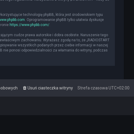
ykorzystujące technologię phpBB, która jest środowiskiem typu
www.phpbb.com
. Oprogramowanie phpBB tylko ułatwia dyskusje
tronie
https://www.phpbb.com/
.
ającym cudze prawa autorskie i dobra osobiste. Naruszenie tego
 niewłaściwym zachowaniu. Wyrażasz zgodę na to, że „RADIOSTART
apisywanie wszystkich podanych przez ciebie informacji w naszej
BB nie ponosi odpowiedzialności za włamania do witryny, podczas
osobowych
Usuń ciasteczka witryny
Strefa czasowa
UTC+02:00