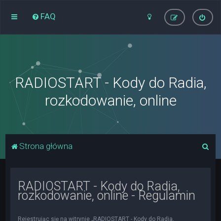
FAQ
RADIOSTART - Kody do Radia,
rozkodowanie, online
S
Strona główna
z
u
RADIOSTART - Kody do Radia,
k
rozkodowanie, online - Regulamin
a
j
Rejestrując się na witrynie „RADIOSTART - Kody do Radia,