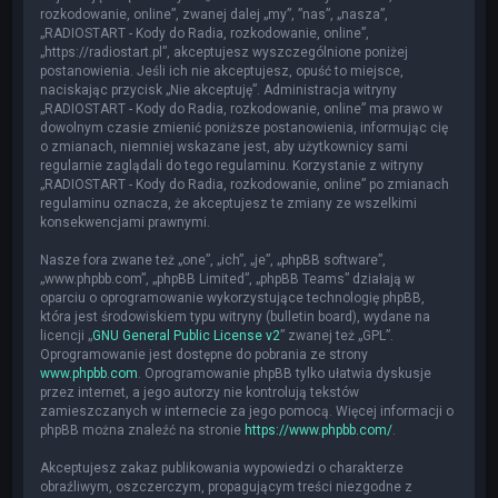
rozkodowanie, online”, zwanej dalej „my”, ”nas”, „nasza”,
„RADIOSTART - Kody do Radia, rozkodowanie, online”,
„https://radiostart.pl”, akceptujesz wyszczególnione poniżej
postanowienia. Jeśli ich nie akceptujesz, opuść to miejsce,
naciskając przycisk „Nie akceptuję”. Administracja witryny
„RADIOSTART - Kody do Radia, rozkodowanie, online” ma prawo w
dowolnym czasie zmienić poniższe postanowienia, informując cię
o zmianach, niemniej wskazane jest, aby użytkownicy sami
regularnie zaglądali do tego regulaminu. Korzystanie z witryny
„RADIOSTART - Kody do Radia, rozkodowanie, online” po zmianach
regulaminu oznacza, że akceptujesz te zmiany ze wszelkimi
konsekwencjami prawnymi.
Nasze fora zwane też „one”, „ich”, „je”, „phpBB software”,
„www.phpbb.com”, „phpBB Limited”, „phpBB Teams” działają w
oparciu o oprogramowanie wykorzystujące technologię phpBB,
która jest środowiskiem typu witryny (bulletin board), wydane na
licencji „
GNU General Public License v2
” zwanej też „GPL”.
Oprogramowanie jest dostępne do pobrania ze strony
www.phpbb.com
. Oprogramowanie phpBB tylko ułatwia dyskusje
przez internet, a jego autorzy nie kontrolują tekstów
zamieszczanych w internecie za jego pomocą. Więcej informacji o
phpBB można znaleźć na stronie
https://www.phpbb.com/
.
Akceptujesz zakaz publikowania wypowiedzi o charakterze
obraźliwym, oszczerczym, propagującym treści niezgodne z