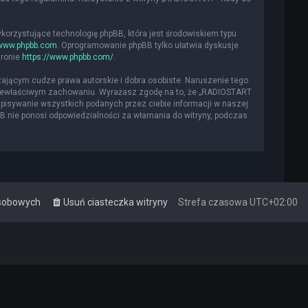
ykorzystujące technologię phpBB, która jest środowiskiem typu
www.phpbb.com
. Oprogramowanie phpBB tylko ułatwia dyskusje
tronie
https://www.phpbb.com/
.
ającym cudze prawa autorskie i dobra osobiste. Naruszenie tego
 niewłaściwym zachowaniu. Wyrażasz zgodę na to, że „RADIOSTART
apisywanie wszystkich podanych przez ciebie informacji w naszej
BB nie ponosi odpowiedzialności za włamania do witryny, podczas
osobowych
Usuń ciasteczka witryny
Strefa czasowa
UTC+02:00