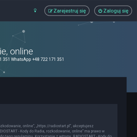
Zarejestruj się
Zaloguj się
, online
71 351 WhatsApp +48 722 171 351
kodowanie, online”, „https://radiostart.pl”, akceptujesz
„RADIOSTART - Kody do Radia, rozkodowanie, online” ma prawo w
do tego regulaminu. Korzystanie z witryny „RADIOSTART - Kody do