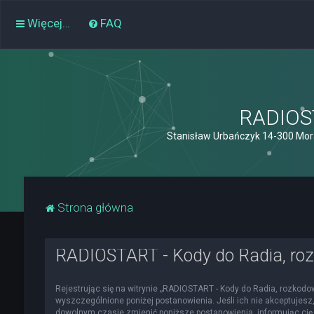
Więcej…
FAQ
RADIOST
Stanisław Urbańczyk 14-300 Mor
Strona główna
RADIOSTART - Kody do Radia, roz
Rejestrując się na witrynie „RADIOSTART - Kody do Radia, rozkodowa
wyszczególnione poniżej postanowienia. Jeśli ich nie akceptujesz,
dowolnym czasie zmienić poniższe postanowienia, informując cię 