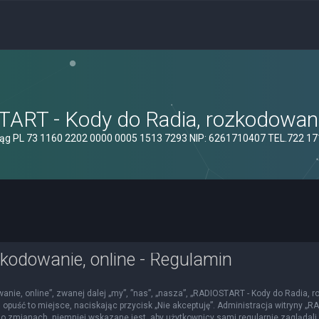
ART - Kody do Radia, rozkodowanie
ąg PL 73 1160 2202 0000 0005 1513 7293 NIP: 6261710407 TEL.722 1
kodowanie, online - Regulamin
nie, online”, zwanej dalej „my”, ”nas”, „nasza”, „RADIOSTART - Kody do Radia, roz
 opuść to miejsce, naciskając przycisk „Nie akceptuję”. Administracja witryny 
o zmianach, niemniej wskazane jest, aby użytkownicy sami regularnie zaglądali 