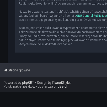
Radia, rozkodowanie, online” po zmianach regulaminu oznacza, 
Nasze fora zwane też „one”, „ich”, „je”, „phpBB software”, „www.p
witryny (bulletin board), wydane na licencji „
GNU General Public Lic
przez internet, a jego autorzy nie kontrolują tekstów zamieszcza
Akceptujesz zakaz publikowania wypowiedzi o charakterze obraźl
zakazu może skutkować dla ciebie całkowitym zablokowaniem dost
- Kody do Radia, rozkodowanie, online” może w każdej chwili usun
bazie danych. Informacje te nie będą przekazywane nikomu bez two
których może dojść do kradzieży danych.
Strona główna
Powered by
phpBB
™
• Design by
PlanetStyles
Polski pakiet językowy dostarcza
phpBB.pl