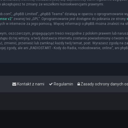
że akceptujesz te zmiany ze wszelkimi konsekwencjami prawnymi.
hpbb.com”, „phpBB Limited”, „phpBB Teams” działają w oparciu o oprogramowanie w
ense v2
” zwanej też „GPL”. Oprogramowanie jest dostępne do pobrania ze strony
nych w internecie za jego pomocą. Więcej informacji o phpBB można znaleźć na s
iwym, oszczerczym, propagującym treści niezgodne z polskim prawem lub narusz
ępu do tej witryny, a twój dostawca internetu zostanie powiadomiony o twoim
ąć, zmienić, przenieść lub zamknąć każdy twój temat, post. Wyrażasz zgodę na z
jej zgody, ale ani „RADIOSTART - Kody do Radia, rozkodowanie, online”, ani php
Kontakt z nami
Regulamin
Zasady ochrony danych 